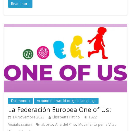
Read more
Dal mondo
Around the world original language
La Federación Europea One of Us:
14 Novembre 2023
Elisabetta Pittino
1822
,
,
,
Visualizzazioni
aborto
Ana del Pino
Movimento per la Vita