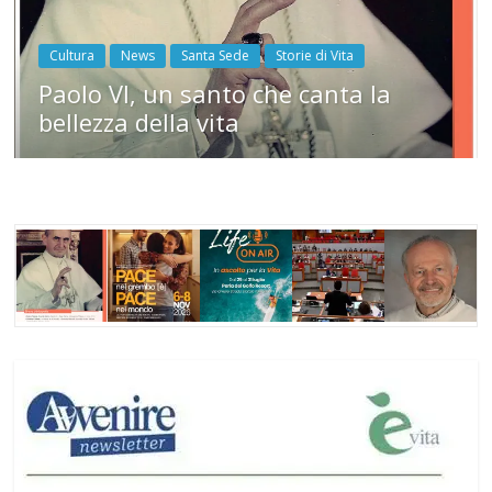
Cultura
News
Santa Sede
Storie di Vita
Paolo VI, un santo che canta la
bellezza della vita