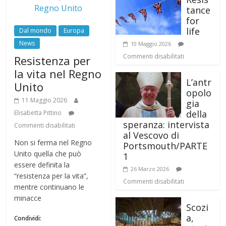
tance
for
life
Dal mondo
Europa
News
10 Maggio 2026
Commenti disabilitati
Resistenza per
la vita nel Regno
L’antr
Unito
opolo
11 Maggio 2026
gia
della
Elisabetta Pittino
speranza: intervista
Commenti disabilitati
al Vescovo di
Non si ferma nel Regno
Portsmouth/PARTE
Unito quella che può
1
essere definita la
26 Marzo 2026
“resistenza per la vita”,
Commenti disabilitati
mentre continuano le
minacce
Scozi
a,
Condividi: