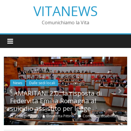
VITANEWS
Comunichiamo la Vita
News
Dalle sedi locali
SAMARITANI 2.0: la risposta di
Federvita Emilia Romagna al
suicidio assistito per legge
25 Luglio 2026
Elisabetta Pittino
Commenti disabilitati