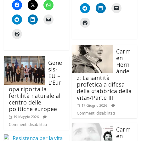
Carm
en
Gene
Hern
sis-
ánde
EU –
z: La santità
L’Eur
profetica a difesa
opa riporta la
della «fabbrica della
fertilità naturale al
vita»/Parte III
centro delle
17 Giugno 2026
politiche europee
Commenti disabilitati
19 Maggio 2026
Commenti disabilitati
Carm
en