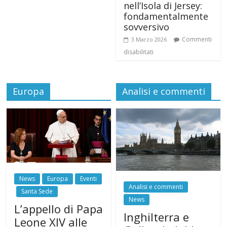
nell’Isola di Jersey:
fondamentalmente
sovversivo
Commenti
3 Marzo 2026
disabilitati
Europa
Analisi e commenti
News
Europa
Eventi
Analisi e commenti
Santa Sede
News
L’appello di Papa
Inghilterra e
Leone XIV alle