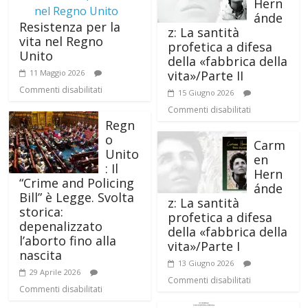
Hern
ánde
Resistenza per la
z: La santità
vita nel Regno
profetica a difesa
Unito
della «fabbrica della
vita»/Parte II
11 Maggio 2026
Commenti disabilitati
15 Giugno 2026
Commenti disabilitati
Regn
o
Carm
Unito
en
: Il
Hern
“Crime and Policing
ánde
Bill” è Legge. Svolta
z: La santità
storica:
profetica a difesa
depenalizzato
della «fabbrica della
l’aborto fino alla
vita»/Parte I
nascita
13 Giugno 2026
29 Aprile 2026
Commenti disabilitati
Commenti disabilitati