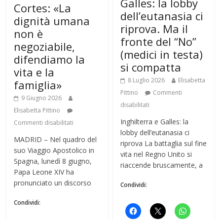
Galles: la lobby
Cortes: «La
dell’eutanasia ci
dignità umana
riprova. Ma il
non è
fronte del “No”
negoziabile,
(medici in testa)
difendiamo la
si compatta
vita e la
8 Luglio 2026
Elisabetta
famiglia»
Pittino
Commenti
9 Giugno 2026
disabilitati
Elisabetta Pittino
Inghilterra e Galles: la
Commenti disabilitati
lobby dell’eutanasia ci
MADRID – Nel quadro del
riprova La battaglia sul fine
suo Viaggio Apostolico in
vita nel Regno Unito si
Spagna, lunedì 8 giugno,
riaccende bruscamente, a
Papa Leone XIV ha
pronunciato un discorso
Condividi:
Condividi: