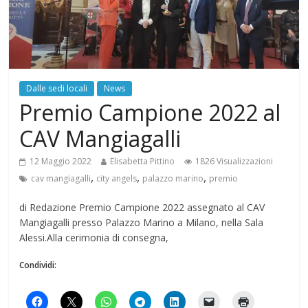
Dalle sedi locali
News
Premio Campione 2022 al
CAV Mangiagalli
12 Maggio 2022
Elisabetta Pittino
1826 Visualizzazioni
,
,
,
cav mangiagalli
city angels
palazzo marino
premio
di Redazione Premio Campione 2022 assegnato al CAV
Mangiagalli presso Palazzo Marino a Milano, nella Sala
Alessi.Alla cerimonia di consegna,
Condividi: