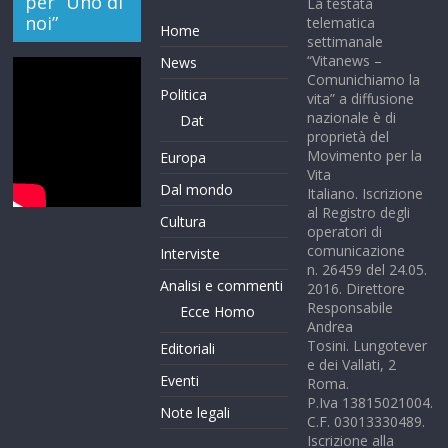
per “Uno di
La testata
noi”
telematica
Home
settimanale
“Vitanews –
News
Comunichiamo la
Politica
vita” a diffusione
nazionale è di
Dat
proprietà del
Movimento per la
Europa
Vita
Dal mondo
Italiano. Iscrizione
al Registro degli
Cultura
operatori di
comunicazione
Interviste
n. 26459 del 24.05.
Analisi e commenti
2016. Direttore
Responsabile
Ecce Homo
Andrea
Tosini. Lungotever
Editoriali
e dei Vallati, 2
Eventi
Roma.
P.Iva 13815021004.
Note legali
C.F. 03013330489.
Iscrizione alla