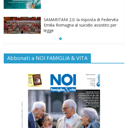
SAMARITANI 2.0: la risposta di Federvita
Emilia Romagna al suicidio assistito per
legge
Commenti disabilitati
25 Luglio 2026
Gino Soldera nominato Membro della
Abbonati a NOI FAMIGLIA & VITA
“Hall of Honor Prenatal Sciences 2026”
Commenti disabilitati
16 Luglio 2026
EDITORIA: “LETTERE AL POPOLO
DELLA VITA”
Commenti disabilitati
13 Luglio 2026
Paolo VI, un santo che canta la bellezza
della vita