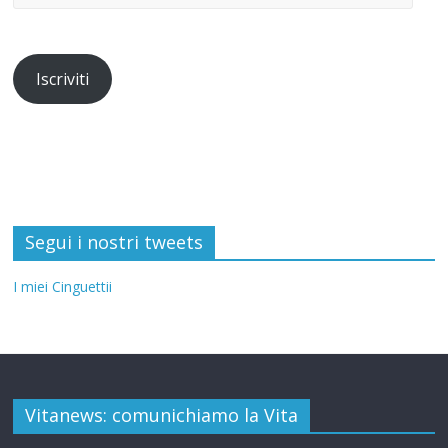
Iscriviti
Segui i nostri tweets
I miei Cinguettii
Vitanews: comunichiamo la Vita