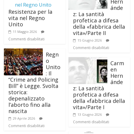
Hern
ánde
Resistenza per la
z: La santità
vita nel Regno
profetica a difesa
Unito
della «fabbrica della
vita»/Parte II
11 Maggio 2026
Commenti disabilitati
15 Giugno 2026
Commenti disabilitati
Regn
o
Carm
Unito
en
: Il
Hern
“Crime and Policing
ánde
Bill” è Legge. Svolta
z: La santità
storica:
profetica a difesa
depenalizzato
della «fabbrica della
l’aborto fino alla
vita»/Parte I
nascita
13 Giugno 2026
29 Aprile 2026
Commenti disabilitati
Commenti disabilitati