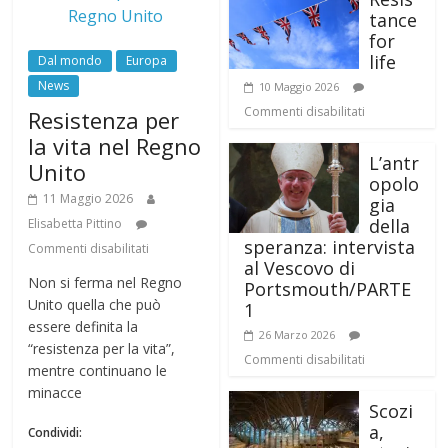
tance
for
life
Dal mondo
Europa
News
10 Maggio 2026
Commenti disabilitati
Resistenza per
la vita nel Regno
L’antr
Unito
opolo
11 Maggio 2026
gia
della
Elisabetta Pittino
speranza: intervista
Commenti disabilitati
al Vescovo di
Non si ferma nel Regno
Portsmouth/PARTE
Unito quella che può
1
essere definita la
26 Marzo 2026
“resistenza per la vita”,
Commenti disabilitati
mentre continuano le
minacce
Scozi
a,
Condividi: