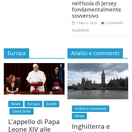
nell’Isola di Jersey:
fondamentalmente
sovversivo
Commenti
3 Marzo 2026
disabilitati
Europa
Analisi e commenti
News
Europa
Eventi
Analisi e commenti
Santa Sede
News
L’appello di Papa
Inghilterra e
Leone XIV alle