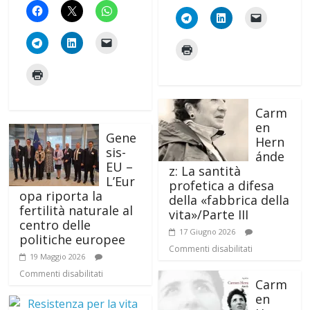
Carm
en
Gene
Hern
sis-
ánde
EU –
z: La santità
L’Eur
profetica a difesa
opa riporta la
della «fabbrica della
fertilità naturale al
vita»/Parte III
centro delle
17 Giugno 2026
politiche europee
Commenti disabilitati
19 Maggio 2026
Commenti disabilitati
Carm
en