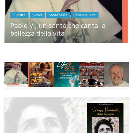
Cultura
News
Santa Sede
Storie di Vita
Paolo VI, un santo che canta la
bellezza della vita