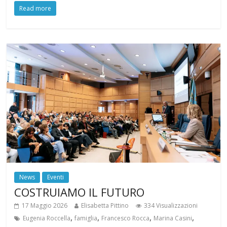
Read more
News
Eventi
COSTRUIAMO IL FUTURO
17 Maggio 2026
Elisabetta Pittino
334 Visualizzazioni
,
,
,
,
Eugenia Roccella
famiglia
Francesco Rocca
Marina Casini