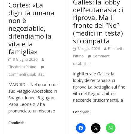
Galles: la lobby
Cortes: «La
dell’eutanasia ci
dignità umana
riprova. Ma il
non è
fronte del “No”
negoziabile,
(medici in testa)
difendiamo la
si compatta
vita e la
8 Luglio 2026
Elisabetta
famiglia»
Pittino
Commenti
9 Giugno 2026
disabilitati
Elisabetta Pittino
Inghilterra e Galles: la
Commenti disabilitati
lobby dell’eutanasia ci
MADRID – Nel quadro del
riprova La battaglia sul fine
suo Viaggio Apostolico in
vita nel Regno Unito si
Spagna, lunedì 8 giugno,
riaccende bruscamente, a
Papa Leone XIV ha
pronunciato un discorso
Condividi:
Condividi: