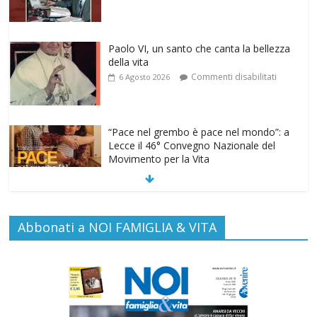
Commenti disabilitati
6 Agosto 2026
“Pace nel grembo è pace nel mondo”: a
Lecce il 46° Convegno Nazionale del
Movimento per la Vita
Commenti disabilitati
31 Luglio 2026
Life on air: in ascolto per la vita
Commenti disabilitati
26 Luglio 2026
Abbonati a NOI FAMIGLIA & VITA
SAMARITANI 2.0: la risposta di Federvita
Emilia Romagna al suicidio assistito per
legge
Commenti disabilitati
25 Luglio 2026
Gino Soldera nominato Membro della