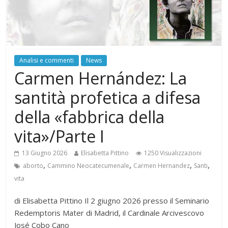
Analisi e commenti
News
Carmen Hernández: La
santità profetica a difesa
della «fabbrica della
vita»/Parte I
13 Giugno 2026
Elisabetta Pittino
1250 Visualizzazioni
,
,
,
,
aborto
Cammino Neocatecumenale
Carmen Hernandez
Santi
vita
di Elisabetta Pittino Il 2 giugno 2026 presso il Seminario
Redemptoris Mater di Madrid, il Cardinale Arcivescovo
José Cobo Cano