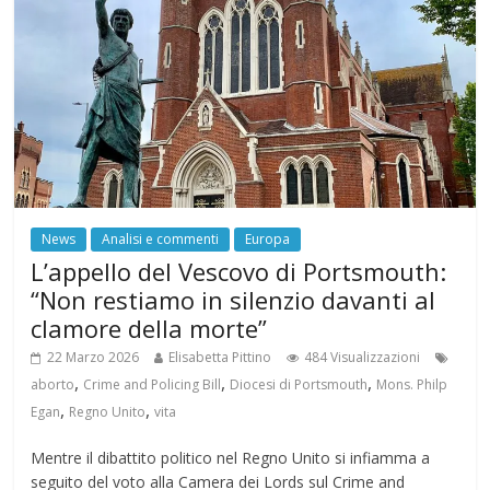
News
Analisi e commenti
Europa
L’appello del Vescovo di Portsmouth:
“Non restiamo in silenzio davanti al
clamore della morte”
22 Marzo 2026
Elisabetta Pittino
484 Visualizzazioni
,
,
,
aborto
Crime and Policing Bill
Diocesi di Portsmouth
Mons. Philp
,
,
Egan
Regno Unito
vita
Mentre il dibattito politico nel Regno Unito si infiamma a
seguito del voto alla Camera dei Lords sul Crime and