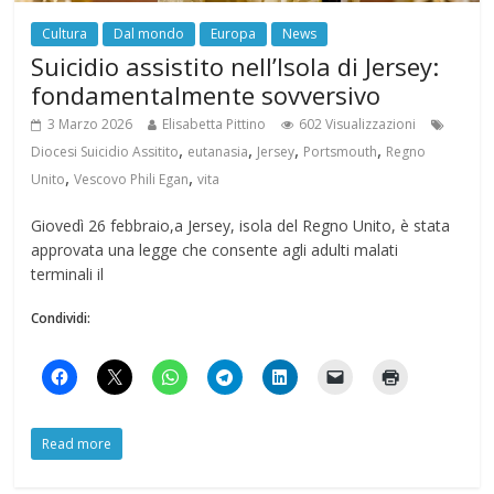
Cultura
Dal mondo
Europa
News
Suicidio assistito nell’Isola di Jersey:
fondamentalmente sovversivo
3 Marzo 2026
Elisabetta Pittino
602 Visualizzazioni
,
,
,
,
Diocesi Suicidio Assitito
eutanasia
Jersey
Portsmouth
Regno
,
,
Unito
Vescovo Phili Egan
vita
Giovedì 26 febbraio,a Jersey, isola del Regno Unito, è stata
approvata una legge che consente agli adulti malati
terminali il
Condividi:
Read more