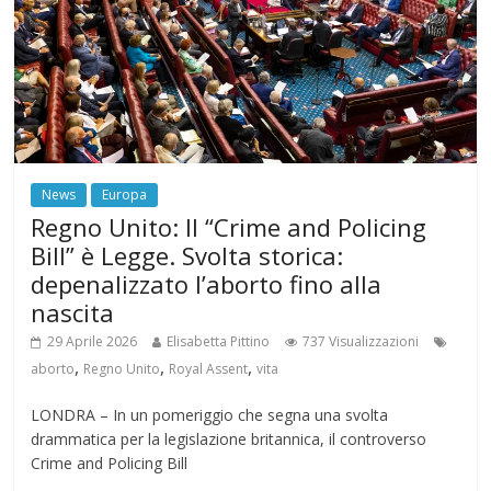
News
Europa
Regno Unito: Il “Crime and Policing
Bill” è Legge. Svolta storica:
depenalizzato l’aborto fino alla
nascita
29 Aprile 2026
Elisabetta Pittino
737 Visualizzazioni
,
,
,
aborto
Regno Unito
Royal Assent
vita
LONDRA – In un pomeriggio che segna una svolta
drammatica per la legislazione britannica, il controverso
Crime and Policing Bill