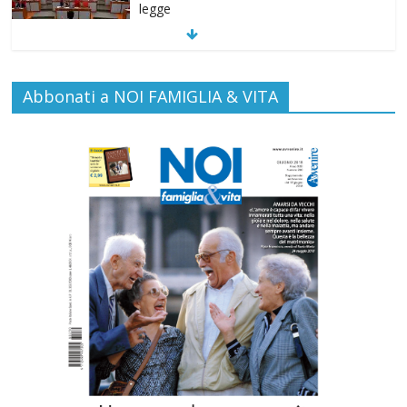
Commenti disabilitati
16 Luglio 2026
Carlo Casini, “giusto” perché testimone
Abbonati a NOI FAMIGLIA & VITA
della carità sociale
Commenti disabilitati
7 Agosto 2026
Paolo VI, un santo che canta la bellezza
della vita
Commenti disabilitati
6 Agosto 2026
“Pace nel grembo è pace nel mondo”: a
Lecce il 46° Convegno Nazionale del
Movimento per la Vita
Commenti disabilitati
31 Luglio 2026