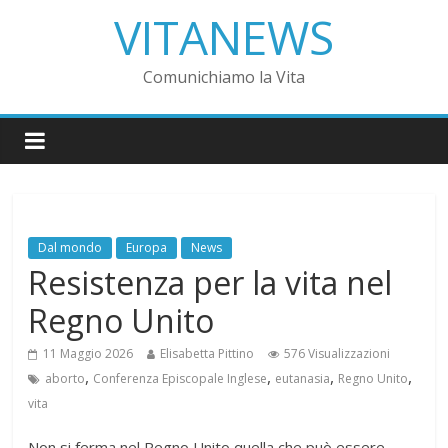
VITANEWS
Comunichiamo la Vita
Dal mondo
Europa
News
Resistenza per la vita nel
Regno Unito
11 Maggio 2026
Elisabetta Pittino
576 Visualizzazioni
,
,
,
,
aborto
Conferenza Episcopale Inglese
eutanasia
Regno Unito
vita
Non si ferma nel Regno Unito quella che può essere