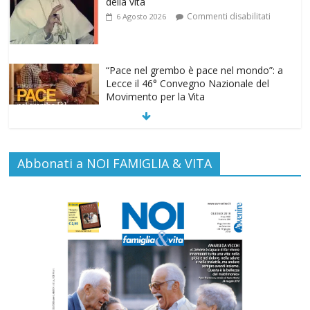
della vita
Commenti disabilitati
6 Agosto 2026
“Pace nel grembo è pace nel mondo”: a
Lecce il 46° Convegno Nazionale del
Movimento per la Vita
Commenti disabilitati
31 Luglio 2026
Life on air: in ascolto per la vita
Abbonati a NOI FAMIGLIA & VITA
Commenti disabilitati
26 Luglio 2026
SAMARITANI 2.0: la risposta di Federvita
Emilia Romagna al suicidio assistito per
legge
Commenti disabilitati
25 Luglio 2026