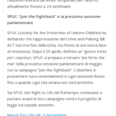
riduzione drastica del limite temporale per l’aborto,
attualmente fissato a 24 settimane.
SPUC: “Join the Fightback” e la prossima sessione
parlamentare
SPUC (Society for the Protection of Unborn Children) ha
dichiarato che l’approvazione del Crime and Policing Bill
ACT non è la fine della lotta, ma l’inizio di una nuova fase
di resistenza. Dopo il 29 aprile, definito un “giorno triste
per i nascituri, SPUC si prepara a tornare “più forte che
mai” nella prossima sessione parlamentare di maggio
con la campagna
“
Join the Fightback
“
. L’obiettivo è
presentare nuovi emendamenti in ogni sessione futura
fino a quando ogni vita umana non sarà protetta.
Sia SPUC che Right to Life nel frattempo continuano a
portare avanti le loro campagne contro il progetto di
legge sul suicidio assistito.
March for Life UK- 5 Settembre