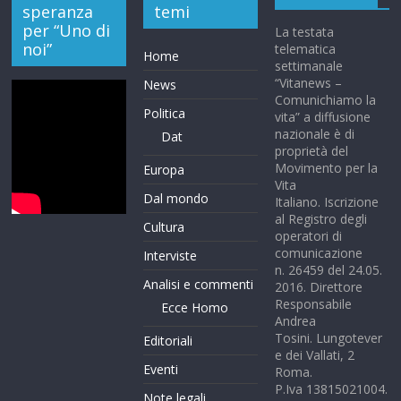
speranza
temi
per “Uno di
La testata
noi”
telematica
Home
settimanale
“Vitanews –
News
Comunichiamo la
Politica
vita” a diffusione
nazionale è di
Dat
proprietà del
Movimento per la
Europa
Vita
Dal mondo
Italiano. Iscrizione
al Registro degli
Cultura
operatori di
comunicazione
Interviste
n. 26459 del 24.05.
Analisi e commenti
2016. Direttore
Responsabile
Ecce Homo
Andrea
Tosini. Lungotever
Editoriali
e dei Vallati, 2
Eventi
Roma.
P.Iva 13815021004.
Note legali