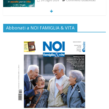
Commenti disabilitati
26 Luglio 2026
SAMARITANI 2.0: la risposta di Federvita
Abbonati a NOI FAMIGLIA & VITA
Emilia Romagna al suicidio assistito per
legge
Commenti disabilitati
25 Luglio 2026
Gino Soldera nominato Membro della
“Hall of Honor Prenatal Sciences 2026”
Commenti disabilitati
16 Luglio 2026
Carlo Casini, “giusto” perché testimone
della carità sociale
Commenti disabilitati
7 Agosto 2026