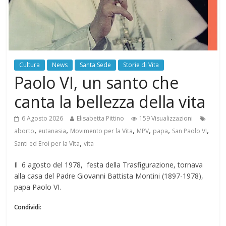
Cultura
News
Santa Sede
Storie di Vita
Paolo VI, un santo che
canta la bellezza della vita
6 Agosto 2026
Elisabetta Pittino
159 Visualizzazioni
,
,
,
,
,
,
aborto
eutanasia
Movimento per la Vita
MPV
papa
San Paolo VI
,
Santi ed Eroi per la Vita
vita
Il 6 agosto del 1978, festa della Trasfigurazione, tornava
alla casa del Padre Giovanni Battista Montini (1897-1978),
papa Paolo VI.
Condividi: