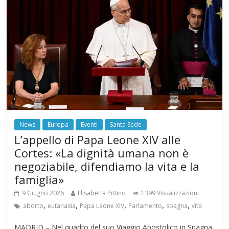
News
Europa
Eventi
Santa Sede
L’appello di Papa Leone XIV alle
Cortes: «La dignità umana non è
negoziabile, difendiamo la vita e la
famiglia»
9 Giugno 2026
Elisabetta Pittino
1399 Visualizzazioni
,
,
,
,
,
aborto
eutanasia
Papa Leone XIV
Parlamento
spagna
vita
MADRID – Nel quadro del suo Viaggio Apostolico in Spagna,