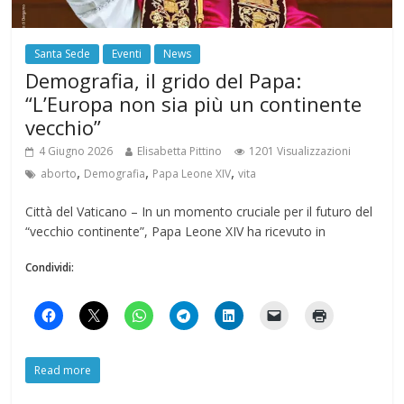
Santa Sede
Eventi
News
Demografia, il grido del Papa:
“L’Europa non sia più un continente
vecchio”
4 Giugno 2026
Elisabetta Pittino
1201 Visualizzazioni
,
,
,
aborto
Demografia
Papa Leone XIV
vita
Città del Vaticano – In un momento cruciale per il futuro del
“vecchio continente”, Papa Leone XIV ha ricevuto in
Condividi:
Read more