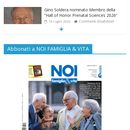
“Hall of Honor Prenatal Sciences 2026”
Commenti disabilitati
16 Luglio 2026
EDITORIA: “LETTERE AL POPOLO
DELLA VITA”
Commenti disabilitati
13 Luglio 2026
Abbonati a NOI FAMIGLIA & VITA
Paolo VI, un santo che canta la bellezza
della vita
Commenti disabilitati
6 Agosto 2026
“Pace nel grembo è pace nel mondo”: a
Lecce il 46° Convegno Nazionale del
Movimento per la Vita
Commenti disabilitati
31 Luglio 2026