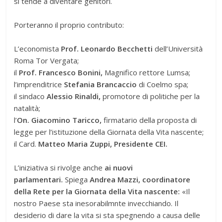
si tende a diventare genitori.
Porteranno il proprio contributo:
L’economista
Prof. Leonardo Becchetti
dell’Università
Roma Tor Vergata;
il
Prof. Francesco Bonini,
Magnifico rettore Lumsa;
l’imprenditrice
Stefania Brancaccio
di Coelmo spa;
il sindaco
Alessio Rinaldi,
promotore di politiche per la
natalità;
l’
On. Giacomino Taricco,
firmatario della proposta di
legge per l’istituzione della Giornata della Vita nascente;
il Card.
Matteo Maria Zuppi, Presidente CEI.
L’iniziativa si rivolge anche
ai nuovi
parlamentari.
Spiega
Andrea Mazzi, coordinatore
della Rete per la Giornata della Vita nascente:
«Il
nostro Paese sta inesorabilmnte invecchiando. Il
desiderio di dare la vita si sta spegnendo a causa delle