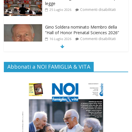
Commenti disabilitati
16 Luglio 2026
EDITORIA: “LETTERE AL POPOLO
DELLA VITA”
Commenti disabilitati
13 Luglio 2026
Inghilterra e Galles: la lobby
Abbonati a NOI FAMIGLIA & VITA
dell’eutanasia ci riprova. Ma il fronte del
“No” (medici in testa) si compatta
Commenti disabilitati
8 Luglio 2026
“Pace nel grembo è pace nel mondo”: a
Lecce il 46° Convegno Nazionale del
Movimento per la Vita
Commenti disabilitati
31 Luglio 2026
Life on air: in ascolto per la vita