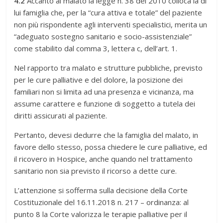
4.2
Accanto al malato la legge n. 38 del 2010 colloca la di
lui famiglia che, per la “cura attiva e totale” del paziente
non più rispondente agli interventi specialistici, merita un
“adeguato sostegno sanitario e socio-assistenziale”
come stabilito dal comma 3, lettera c, dell’art. 1.
Nel rapporto tra malato e strutture pubbliche, previsto
per le cure palliative e del dolore, la posizione dei
familiari non si limita ad una presenza e vicinanza, ma
assume carattere e funzione di soggetto a tutela dei
diritti assicurati al paziente.
Pertanto, devesi dedurre che la famiglia del malato, in
favore dello stesso, possa chiedere le cure palliative, ed
il ricovero in Hospice, anche quando nel trattamento
sanitario non sia previsto il ricorso a dette cure.
L’attenzione si sofferma sulla decisione della Corte
Costituzionale del 16.11.2018 n. 217 – ordinanza: al
punto 8 la Corte valorizza le terapie palliative per il