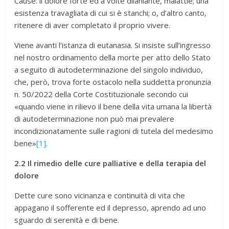
Cause: il dolore forte ed a volte dilaniante, malattie; una
esistenza travagliata di cui si è stanchi; o, d’altro canto,
ritenere di aver completato il proprio vivere.
Viene avanti l’istanza di eutanasia.
Si insiste sull’ingresso
nel nostro ordinamento della morte per atto dello Stato
a seguito di autodeterminazione del singolo individuo,
che, però, trova forte ostacolo nella suddetta pronunzia
n. 50/2022 della Corte Costituzionale secondo cui
«quando viene in rilievo il bene della vita umana la libertà
di autodeterminazione non può mai prevalere
incondizionatamente sulle ragioni di tutela del medesimo
bene»
[1]
.
2.2 Il rimedio delle cure palliative e della terapia del
dolore
Dette cure sono vicinanza e continuità di vita che
appagano il sofferente ed il depresso, aprendo ad uno
sguardo di serenità e di bene.