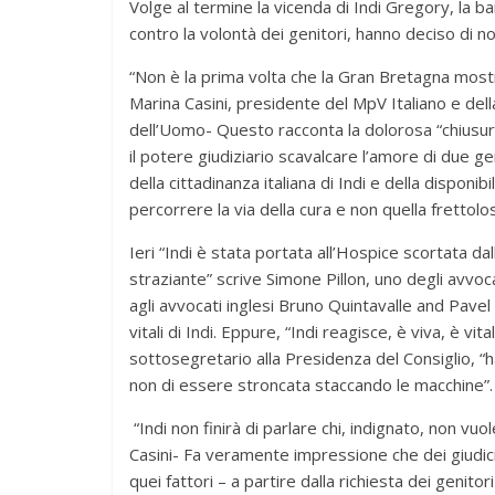
Volge al termine la vicenda di Indi Gregory, la b
contro la volontà dei genitori, hanno deciso di no
“Non è la prima volta che la Gran Bretagna mostra 
Marina Casini, presidente del MpV Italiano e del
dell’Uomo- Questo racconta la dolorosa “chiusura
il potere giudiziario scavalcare l’amore di due 
della cittadinanza italiana di Indi e della dispon
percorrere la via della cura e non quella frettolo
Ieri “Indi è stata portata all’Hospice scortata 
straziante” scrive Simone Pillon, uno degli avvoc
agli avvocati inglesi Bruno Quintavalle and Pave
vitali di Indi. Eppure, “Indi reagisce, è viva, è v
sottosegretario alla Presidenza del Consiglio, “
non di essere stroncata staccando le macchine”.
“Indi non finirà di parlare chi, indignato, non v
Casini- Fa veramente impressione che dei giudic
quei fattori – a partire dalla richiesta dei genito