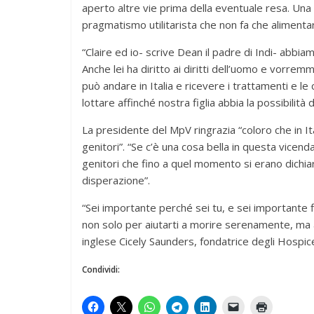
aperto altre vie prima della eventuale resa. Una
pragmatismo utilitarista che non fa che alimentar
“Claire ed io- scrive Dean il padre di Indi- abbia
Anche lei ha diritto ai diritti dell’uomo e vorre
può andare in Italia e ricevere i trattamenti e l
lottare affinché nostra figlia abbia la possibilità di
La presidente del MpV ringrazia “coloro che in It
genitori”. “Se c’è una cosa bella in questa vicenda
genitori che fino a quel momento si erano dichiar
disperazione”.
“Sei importante perché sei tu, e sei importante f
non solo per aiutarti a morire serenamente, ma anc
inglese Cicely Saunders, fondatrice degli Hospice 
Condividi: