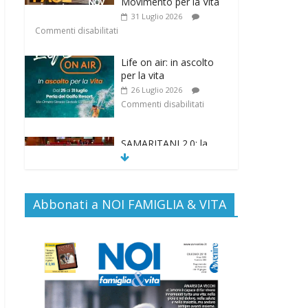
Movimento per la Vita
31 Luglio 2026
Commenti disabilitati
Life on air: in ascolto
per la vita
26 Luglio 2026
Commenti disabilitati
SAMARITANI 2.0: la
risposta di Federvita
Emilia Romagna al
suicidio assistito per
legge
Abbonati a NOI FAMIGLIA & VITA
25 Luglio 2026
Commenti disabilitati
Gino Soldera nominato
Membro della “Hall of
Honor Prenatal
Sciences 2026”