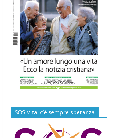
16 Luglio 2026
Commenti disabilitati
EDITORIA: “LETTERE
AL POPOLO DELLA
VITA”
13 Luglio 2026
Commenti disabilitati
Paolo VI, un santo che
canta la bellezza della
vita
6 Agosto 2026
Commenti disabilitati
SOS Vita: c’è sempre speranza!