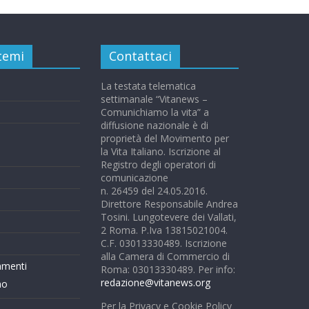
 temi
Contattaci
La testata telematica
settimanale “Vitanews –
Comunichiamo la vita” a
diffusione nazionale è di
proprietà del Movimento per
la Vita Italiano. Iscrizione al
Registro degli operatori di
comunicazione
n. 26459 del 24.05.2016.
Direttore Responsabile Andrea
Tosini. Lungotevere dei Vallati,
2 Roma. P.Iva 13815021004.
C.F. 03013330489. Iscrizione
alla Camera di Commercio di
mmenti
Roma: 03013330489. Per info:
redazione@vitanews.org
mo
Per la Privacy e Cookie Policy