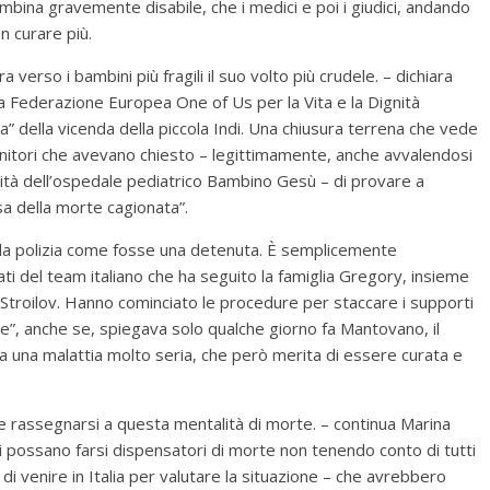
ambina gravemente disabile, che i medici e poi i giudici, andando
n curare più.
verso i bambini più fragili il suo volto più crudele. – dichiara
la Federazione Europea One of Us per la Vita e la Dignità
” della vicenda della piccola Indi. Una chiusura terrena che vede
genitori che avevano chiesto – legittimamente, anche avvalendosi
ibilità dell’ospedale pediatrico Bambino Gesù – di provare a
sa della morte cagionata”.
dalla polizia come fosse una detenuta. È semplicemente
ati del team italiano che ha seguito la famiglia Gregory, insieme
l Stroilov. Hanno cominciato le procedure per staccare i supporti
itale”, anche se, spiegava solo qualche giorno fa Mantovano, il
ha una malattia molto seria, che però merita di essere curata e
uole rassegnarsi a questa mentalità di morte. – continua Marina
i possano farsi dispensatori di morte non tenendo conto di tutti
ri di venire in Italia per valutare la situazione – che avrebbero