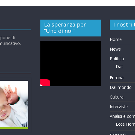
La speranza per
I nostri
“Uno di noi”
opone di
Home
omunicativo.
News
Politica
Dat
Europa
Dal mondo
Cultura
Interviste
Analisi e co
Ecce Ho