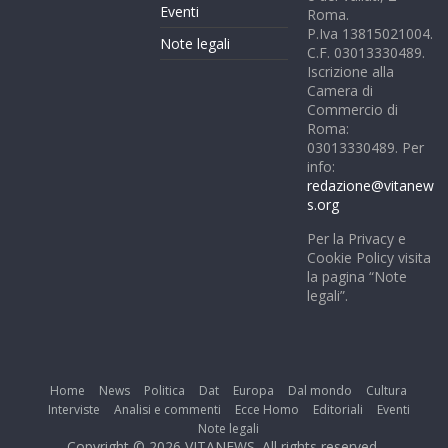
Eventi
Roma.
P.Iva 13815021004.
Note legali
C.F. 03013330489.
Iscrizione alla
Camera di
Commercio di
Roma:
03013330489. Per
info:
redazione@vitanew
s.org
Per la Privacy e
Cookie Policy visita
la pagina “Note
legali”.
Home
News
Politica
Dat
Europa
Dal mondo
Cultura
Interviste
Analisi e commenti
Ecce Homo
Editoriali
Eventi
Note legali
Copyright © 2026
VITANEWS
. All rights reserved.