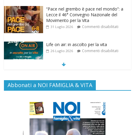
“Pace nel grembo è pace nel mondo”: a
Lecce il 46° Convegno Nazionale del
Movimento per la Vita
Commenti disabilitati
31 Luglio 2026
Life on air: in ascolto per la vita
Commenti disabilitati
26 Luglio 2026
SAMARITANI 2.0: la risposta di Federvita
Abbonati a NOI FAMIGLIA & VITA
Emilia Romagna al suicidio assistito per
legge
Commenti disabilitati
25 Luglio 2026
Gino Soldera nominato Membro della
“Hall of Honor Prenatal Sciences 2026”
Commenti disabilitati
16 Luglio 2026