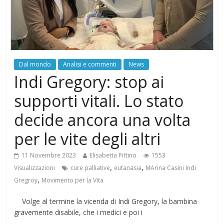
Dal mondo
Analisi e commenti
News
Indi Gregory: stop ai
supporti vitali. Lo stato
decide ancora una volta
per le vite degli altri
11 Novembre 2023
Elisabetta Pittino
1553
,
,
Visualizzazioni
cure palliative
eutanasia
MArina Casini Indi
,
Gregroy
Movimento per la Vita
Volge al termine la vicenda di Indi Gregory, la bambina
gravemente disabile, che i medici e poi i