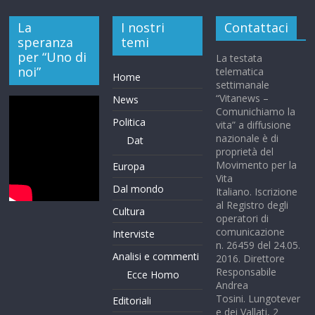
La
I nostri
Contattaci
speranza
temi
per “Uno di
La testata
noi”
telematica
Home
settimanale
“Vitanews –
News
Comunichiamo la
Politica
vita” a diffusione
nazionale è di
Dat
proprietà del
Movimento per la
Europa
Vita
Dal mondo
Italiano. Iscrizione
al Registro degli
Cultura
operatori di
comunicazione
Interviste
n. 26459 del 24.05.
Analisi e commenti
2016. Direttore
Responsabile
Ecce Homo
Andrea
Tosini. Lungotever
Editoriali
e dei Vallati, 2