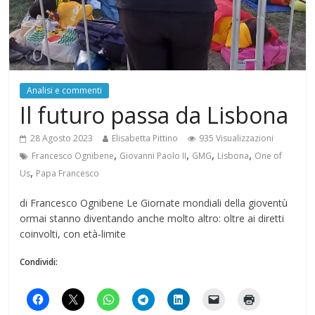
Analisi e commenti
Il futuro passa da Lisbona
28 Agosto 2023
Elisabetta Pittino
935 Visualizzazioni
,
,
,
,
Francesco Ognibene
Giovanni Paolo II
GMG
Lisbona
One of
,
Us
Papa Francesco
di Francesco Ognibene Le Giornate mondiali della gioventù
ormai stanno diventando anche molto altro: oltre ai diretti
coinvolti, con età-limite
Condividi: