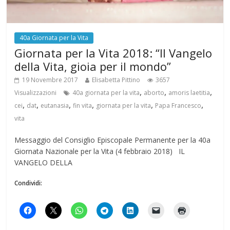
40a Giornata per la Vita
Giornata per la Vita 2018: “Il Vangelo
della Vita, gioia per il mondo”
19 Novembre 2017
Elisabetta Pittino
3657
,
,
,
Visualizzazioni
40a giornata per la vita
aborto
amoris laetitia
,
,
,
,
,
,
cei
dat
eutanasia
fin vita
giornata per la vita
Papa Francesco
vita
Messaggio del Consiglio Episcopale Permanente per la 40a
Giornata Nazionale per la Vita (4 febbraio 2018) IL
VANGELO DELLA
Condividi: