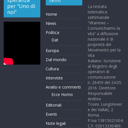
per “Uno di
La testata
noi”
telematica
Home
settimanale
“Vitanews –
News
Comunichiamo la
Politica
vita” a diffusione
nazionale è di
Dat
proprietà del
Movimento per la
Europa
Vita
Dal mondo
Italiano. Iscrizione
al Registro degli
Cultura
operatori di
comunicazione
Interviste
n. 26459 del 24.05.
Analisi e commenti
2016. Direttore
Responsabile
Ecce Homo
Andrea
Tosini. Lungotever
Editoriali
e dei Vallati, 2
Eventi
Roma.
P.Iva 13815021004.
Note legali
C.F. 03013330489.