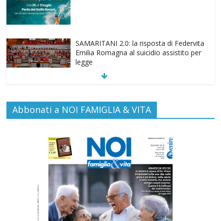
SAMARITANI 2.0: la risposta di Federvita
Emilia Romagna al suicidio assistito per
legge
Commenti disabilitati
25 Luglio 2026
Gino Soldera nominato Membro della
“Hall of Honor Prenatal Sciences 2026”
Commenti disabilitati
16 Luglio 2026
Abbonati a NOI FAMIGLIA & VITA
EDITORIA: “LETTERE AL POPOLO
DELLA VITA”
Commenti disabilitati
13 Luglio 2026
Paolo VI, un santo che canta la bellezza
della vita
Commenti disabilitati
6 Agosto 2026