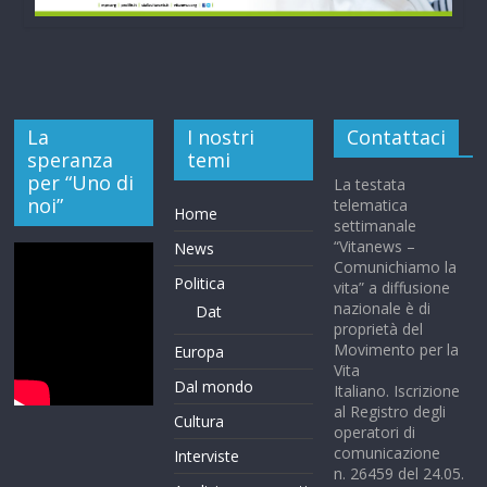
La
I nostri
Contattaci
speranza
temi
per “Uno di
La testata
noi”
telematica
Home
settimanale
“Vitanews –
News
Comunichiamo la
Politica
vita” a diffusione
nazionale è di
Dat
proprietà del
Movimento per la
Europa
Vita
Dal mondo
Italiano. Iscrizione
al Registro degli
Cultura
operatori di
comunicazione
Interviste
n. 26459 del 24.05.