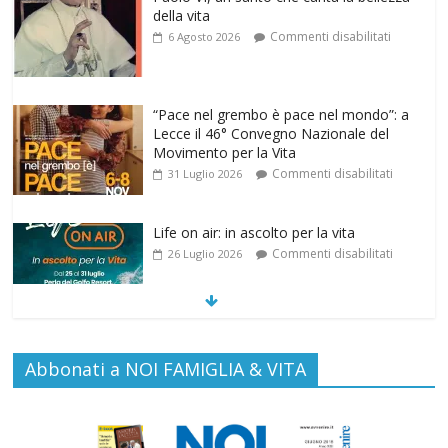
Lecce il 46° Convegno Nazionale del
Movimento per la Vita
Commenti disabilitati
31 Luglio 2026
Life on air: in ascolto per la vita
Commenti disabilitati
26 Luglio 2026
SAMARITANI 2.0: la risposta di Federvita
Emilia Romagna al suicidio assistito per
legge
Commenti disabilitati
25 Luglio 2026
Gino Soldera nominato Membro della
Abbonati a NOI FAMIGLIA & VITA
“Hall of Honor Prenatal Sciences 2026”
Commenti disabilitati
16 Luglio 2026