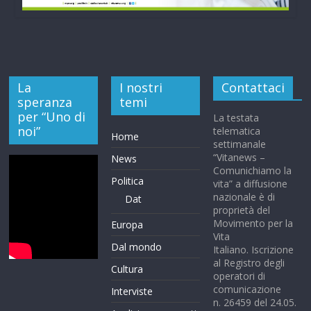
La
I nostri
Contattaci
speranza
temi
per “Uno di
La testata
noi”
telematica
Home
settimanale
“Vitanews –
News
Comunichiamo la
Politica
vita” a diffusione
nazionale è di
Dat
proprietà del
Movimento per la
Europa
Vita
Dal mondo
Italiano. Iscrizione
al Registro degli
Cultura
operatori di
comunicazione
Interviste
n. 26459 del 24.05.