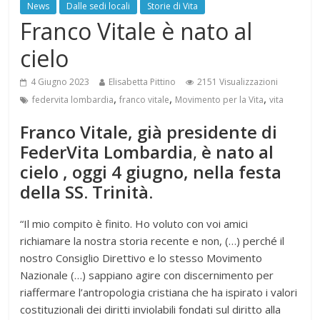
News
Dalle sedi locali
Storie di Vita
Franco Vitale è nato al
cielo
4 Giugno 2023
Elisabetta Pittino
2151 Visualizzazioni
,
,
,
federvita lombardia
franco vitale
Movimento per la Vita
vita
Franco Vitale, già presidente di
FederVita Lombardia
,
è nato al
cielo , oggi 4 giugno, nella festa
della SS. Trinità.
“Il mio compito è finito. Ho voluto con voi amici
richiamare la nostra storia recente e non, (…) perché il
nostro Consiglio Direttivo e lo stesso Movimento
Nazionale (…) sappiano agire con discernimento per
riaffermare l’antropologia cristiana che ha ispirato i valori
costituzionali dei diritti inviolabili fondati sul diritto alla