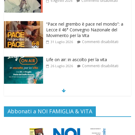
Lecce il 46° Convegno Nazionale del
Movimento per la Vita
Commenti disabilitati
31 Luglio 2026
Life on air: in ascolto per la vita
Commenti disabilitati
26 Luglio 2026
SAMARITANI 2.0: la risposta di Federvita
Emilia Romagna al suicidio assistito per
legge
Commenti disabilitati
25 Luglio 2026
Gino Soldera nominato Membro della
Abbonati a NOI FAMIGLIA & VITA
“Hall of Honor Prenatal Sciences 2026”
Commenti disabilitati
16 Luglio 2026