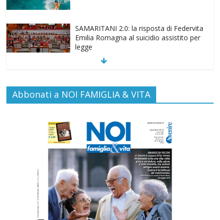
SAMARITANI 2.0: la risposta di Federvita
Emilia Romagna al suicidio assistito per
legge
Commenti disabilitati
25 Luglio 2026
Gino Soldera nominato Membro della
Abbonati a NOI FAMIGLIA & VITA
“Hall of Honor Prenatal Sciences 2026”
Commenti disabilitati
16 Luglio 2026
EDITORIA: “LETTERE AL POPOLO
DELLA VITA”
Commenti disabilitati
13 Luglio 2026
Paolo VI, un santo che canta la bellezza
della vita