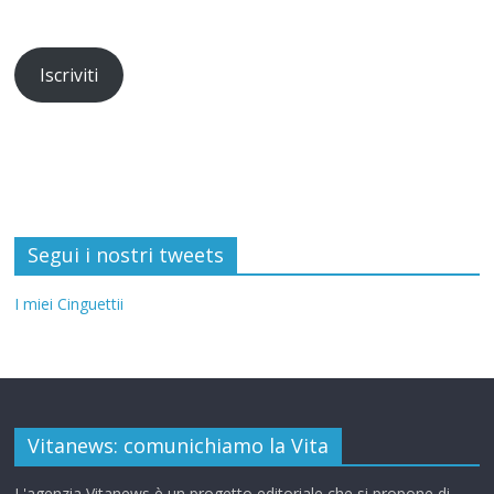
Iscriviti
Segui i nostri tweets
I miei Cinguettii
Vitanews: comunichiamo la Vita
L'agenzia Vitanews è un progetto editoriale che si propone di