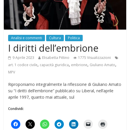
Analisi e commenti
Cultura
Politica
I diritti dell’embrione
9 Aprile 2023
Elisabetta Pittino
1775 Visualizzazioni
,
,
,
,
art. 1 codice civile
capacità giuridica
embrione
Giuliano Amato
MPV
Riproponiamo integralmente la riflessione di Giuliano Amato
su “I diritti dell’embrione” pubblicato su Liberal, nell’aprile
aprile 1997, quanto mai attuale, sul
Condividi: