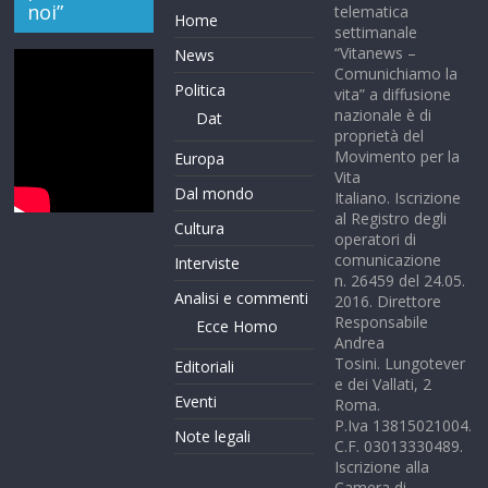
noi”
telematica
Home
settimanale
“Vitanews –
News
Comunichiamo la
Politica
vita” a diffusione
nazionale è di
Dat
proprietà del
Movimento per la
Europa
Vita
Dal mondo
Italiano. Iscrizione
al Registro degli
Cultura
operatori di
comunicazione
Interviste
n. 26459 del 24.05.
Analisi e commenti
2016. Direttore
Responsabile
Ecce Homo
Andrea
Tosini. Lungotever
Editoriali
e dei Vallati, 2
Eventi
Roma.
P.Iva 13815021004.
Note legali
C.F. 03013330489.
Iscrizione alla
Camera di