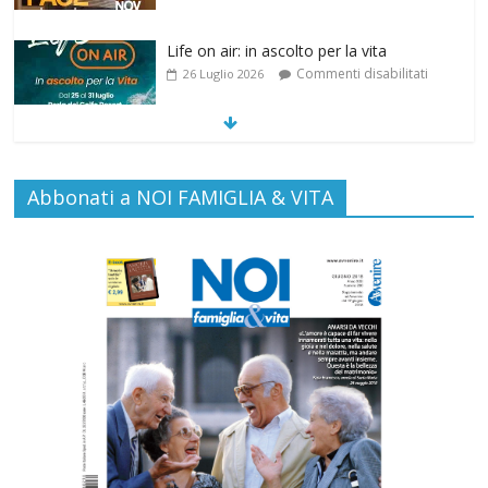
Life on air: in ascolto per la vita
Commenti disabilitati
26 Luglio 2026
SAMARITANI 2.0: la risposta di Federvita
Abbonati a NOI FAMIGLIA & VITA
Emilia Romagna al suicidio assistito per
legge
Commenti disabilitati
25 Luglio 2026
Gino Soldera nominato Membro della
“Hall of Honor Prenatal Sciences 2026”
Commenti disabilitati
16 Luglio 2026
Carlo Casini, “giusto” perché testimone
della carità sociale
Commenti disabilitati
7 Agosto 2026