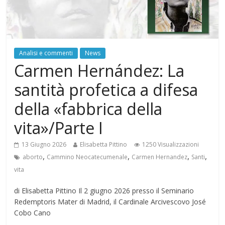
Analisi e commenti
News
Carmen Hernández: La
santità profetica a difesa
della «fabbrica della
vita»/Parte I
13 Giugno 2026
Elisabetta Pittino
1250 Visualizzazioni
,
,
,
,
aborto
Cammino Neocatecumenale
Carmen Hernandez
Santi
vita
di Elisabetta Pittino Il 2 giugno 2026 presso il Seminario
Redemptoris Mater di Madrid, il Cardinale Arcivescovo José
Cobo Cano