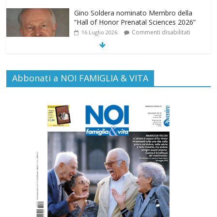
Gino Soldera nominato Membro della
“Hall of Honor Prenatal Sciences 2026”
Commenti disabilitati
16 Luglio 2026
EDITORIA: “LETTERE AL POPOLO
Abbonati a NOI FAMIGLIA & VITA
DELLA VITA”
Commenti disabilitati
13 Luglio 2026
Paolo VI, un santo che canta la bellezza
della vita
Commenti disabilitati
6 Agosto 2026
“Pace nel grembo è pace nel mondo”: a
Lecce il 46° Convegno Nazionale del
Movimento per la Vita
Commenti disabilitati
31 Luglio 2026