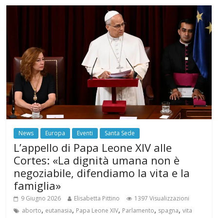
News
Europa
Eventi
Santa Sede
L’appello di Papa Leone XIV alle
Cortes: «La dignità umana non è
negoziabile, difendiamo la vita e la
famiglia»
9 Giugno 2026
Elisabetta Pittino
1397 Visualizzazioni
,
,
,
,
,
aborto
eutanasia
Papa Leone XIV
Parlamento
spagna
vita