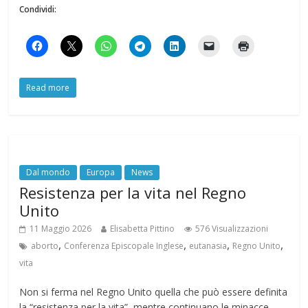
Condividi:
Read more
Dal mondo
Europa
News
Resistenza per la vita nel Regno
Unito
11 Maggio 2026
Elisabetta Pittino
576 Visualizzazioni
,
,
,
,
aborto
Conferenza Episcopale Inglese
eutanasia
Regno Unito
vita
Non si ferma nel Regno Unito quella che può essere definita
la “resistenza per la vita”, mentre continuano le minacce