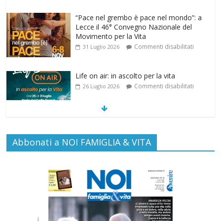
“Pace nel grembo è pace nel mondo”: a
Lecce il 46° Convegno Nazionale del
Movimento per la Vita
Commenti disabilitati
31 Luglio 2026
Life on air: in ascolto per la vita
Commenti disabilitati
26 Luglio 2026
SAMARITANI 2.0: la risposta di Federvita
Emilia Romagna al suicidio assistito per
Abbonati a NOI FAMIGLIA & VITA
legge
Commenti disabilitati
25 Luglio 2026
Gino Soldera nominato Membro della
“Hall of Honor Prenatal Sciences 2026”
Commenti disabilitati
16 Luglio 2026