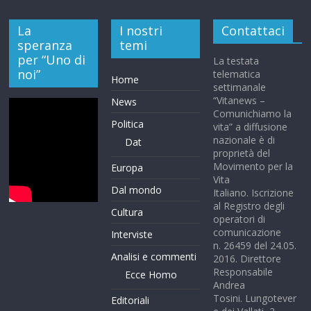
La
I nostri
Contattaci
speranza
temi
per “Uno di
La testata
noi”
telematica
Home
settimanale
“Vitanews –
News
Comunichiamo la
Politica
vita” a diffusione
nazionale è di
Dat
proprietà del
Movimento per la
Europa
Vita
Dal mondo
Italiano. Iscrizione
al Registro degli
Cultura
operatori di
comunicazione
Interviste
n. 26459 del 24.05.
Analisi e commenti
2016. Direttore
Responsabile
Ecce Homo
Andrea
Tosini. Lungotever
Editoriali