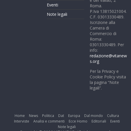
e dei Vallati, 2
Eventi
Roma.
P.Iva 13815021004.
Note legali
C.F. 03013330489.
Iscrizione alla
Camera di
Commercio di
Roma:
03013330489. Per
info:
redazione@vitanew
s.org
Per la Privacy e
Cookie Policy visita
la pagina “Note
legali”.
Home
News
Politica
Dat
Europa
Dal mondo
Cultura
Interviste
Analisi e commenti
Ecce Homo
Editoriali
Eventi
Note legali