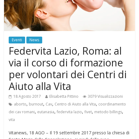
Eventi
News
Federvita Lazio, Roma: al
via il corso di formazione
per volontari dei Centri di
Aiuto alla Vita
18 Agosto 2017
Elisabetta Pittino
3079 Visualizzazioni
,
,
,
,
aborto
burnout
Cav
Centro di Aiuto alla Vita
coordinamento
,
,
,
,
,
dei cav romani
eutanasia
federvita lazio
fivet
metodo billings
vita
Vitanews, 18 AGO – Il 19 settembre 2017 presso la chiesa di