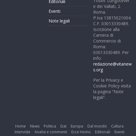
Tosini. Lungotever
Editoriali
e dei Vallati, 2
Eventi
Roma.
P.Iva 13815021004.
Note legali
C.F. 03013330489.
Iscrizione alla
Camera di
Commercio di
Roma:
03013330489. Per
info:
redazione@vitanew
s.org
Per la Privacy e
Cookie Policy visita
la pagina “Note
legali”.
Home
News
Politica
Dat
Europa
Dal mondo
Cultura
Interviste
Analisi e commenti
Ecce Homo
Editoriali
Eventi