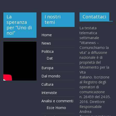
La
I nostri
Contattaci
speranza
temi
per “Uno di
La testata
noi”
telematica
Home
settimanale
“Vitanews –
News
Comunichiamo la
Politica
vita” a diffusione
nazionale è di
Dat
proprietà del
Movimento per la
Europa
Vita
Dal mondo
Italiano. Iscrizione
al Registro degli
Cultura
operatori di
comunicazione
Interviste
n. 26459 del 24.05.
Analisi e commenti
2016. Direttore
Responsabile
Ecce Homo
Andrea