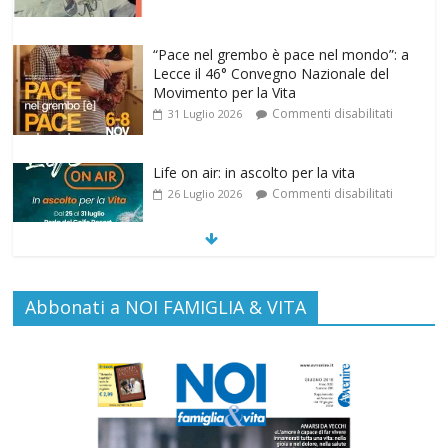
“Pace nel grembo è pace nel mondo”: a
Lecce il 46° Convegno Nazionale del
Movimento per la Vita
Commenti disabilitati
31 Luglio 2026
Life on air: in ascolto per la vita
Commenti disabilitati
26 Luglio 2026
SAMARITANI 2.0: la risposta di Federvita
Emilia Romagna al suicidio assistito per
legge
Abbonati a NOI FAMIGLIA & VITA
Commenti disabilitati
25 Luglio 2026
Gino Soldera nominato Membro della
“Hall of Honor Prenatal Sciences 2026”
Commenti disabilitati
16 Luglio 2026