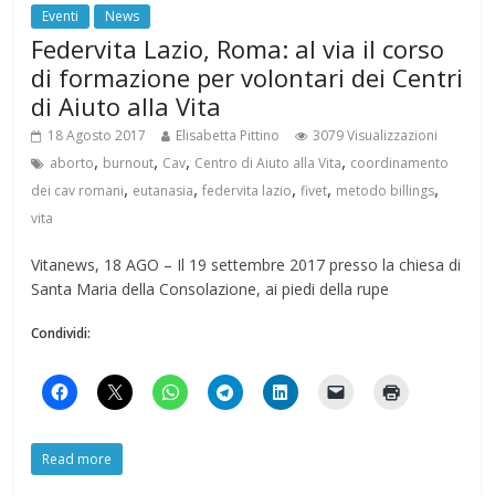
Eventi
News
Federvita Lazio, Roma: al via il corso
di formazione per volontari dei Centri
di Aiuto alla Vita
18 Agosto 2017
Elisabetta Pittino
3079 Visualizzazioni
,
,
,
,
aborto
burnout
Cav
Centro di Aiuto alla Vita
coordinamento
,
,
,
,
,
dei cav romani
eutanasia
federvita lazio
fivet
metodo billings
vita
Vitanews, 18 AGO – Il 19 settembre 2017 presso la chiesa di
Santa Maria della Consolazione, ai piedi della rupe
Condividi:
Read more