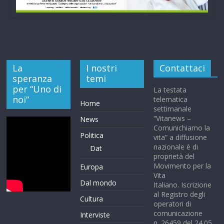
La
I nostri
Contattaci
speranza
temi
per “Uno di
La testata
noi”
telematica
Home
settimanale
“Vitanews –
News
Comunichiamo la
Politica
vita” a diffusione
nazionale è di
Dat
proprietà del
Movimento per la
Europa
Vita
Dal mondo
Italiano. Iscrizione
al Registro degli
Cultura
operatori di
comunicazione
Interviste
n. 26459 del 24.05.