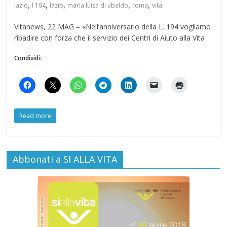
,
,
,
,
,
lazio
l 194
lazio
maria luisa di ubaldo
roma
vita
Vitanews, 22 MAG – «Nell’anniversario della L. 194 vogliamo
ribadire con forza che il servizio dei Centri di Aiuto alla Vita
Condividi:
Read more
Abbonati a SI ALLA VITA