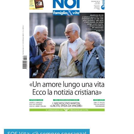
SAMARITANI 2.0: la risposta di Federvita
Emilia Romagna al suicidio assistito per
legge
Commenti disabilitati
25 Luglio 2026
Gino Soldera nominato Membro della
“Hall of Honor Prenatal Sciences 2026”
Commenti disabilitati
16 Luglio 2026
SOS Vita: c’è sempre speranza!