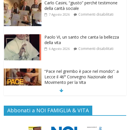
Carlo Casini, “giusto” perché testimone
della carità sociale
Commenti disabilitati
7 Agosto 2026
Paolo VI, un santo che canta la bellezza
della vita
Commenti disabilitati
6 Agosto 2026
“Pace nel grembo è pace nel mondo”: a
Lecce il 46° Convegno Nazionale del
Movimento per la Vita
Commenti disabilitati
31 Luglio 2026
Life on air: in ascolto per la vita
Abbonati a NOI FAMIGLIA & VITA
Commenti disabilitati
26 Luglio 2026