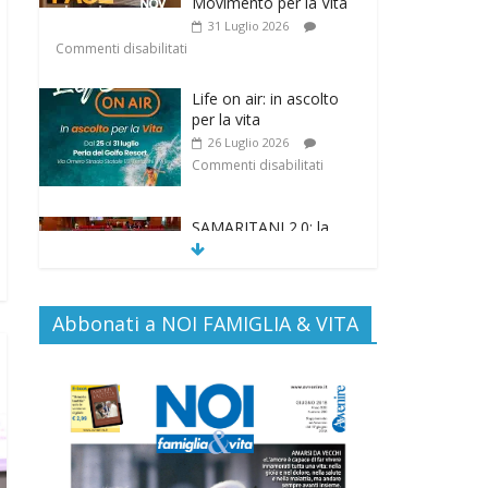
Movimento per la Vita
31 Luglio 2026
Commenti disabilitati
Life on air: in ascolto
per la vita
26 Luglio 2026
Commenti disabilitati
SAMARITANI 2.0: la
risposta di Federvita
Emilia Romagna al
suicidio assistito per
legge
Abbonati a NOI FAMIGLIA & VITA
25 Luglio 2026
Commenti disabilitati
Gino Soldera nominato
Membro della “Hall of
Honor Prenatal
Sciences 2026”