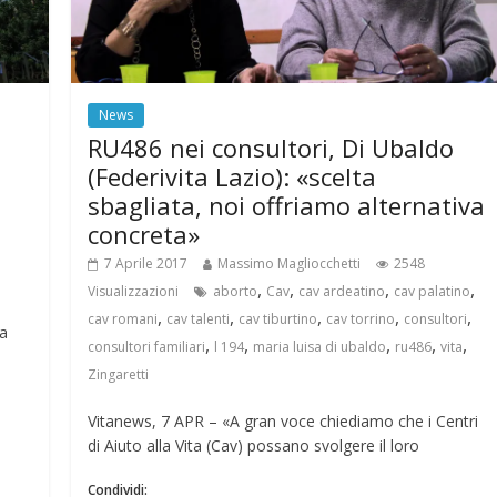
News
RU486 nei consultori, Di Ubaldo
(Federivita Lazio): «scelta
sbagliata, noi offriamo alternativa
concreta»
7 Aprile 2017
Massimo Magliocchetti
2548
,
,
,
,
Visualizzazioni
aborto
Cav
cav ardeatino
cav palatino
,
,
,
,
,
cav romani
cav talenti
cav tiburtino
cav torrino
consultori
la
,
,
,
,
,
consultori familiari
l 194
maria luisa di ubaldo
ru486
vita
Zingaretti
Vitanews, 7 APR – «A gran voce chiediamo che i Centri
di Aiuto alla Vita (Cav) possano svolgere il loro
Condividi: