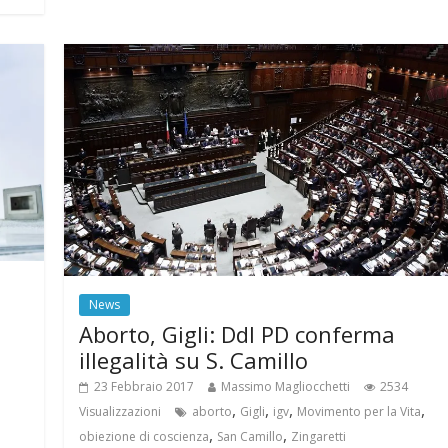
News
Aborto, Gigli: Ddl PD conferma
illegalità su S. Camillo
23 Febbraio 2017
Massimo Magliocchetti
2534
,
,
,
,
Visualizzazioni
aborto
Gigli
igv
Movimento per la Vita
,
,
obiezione di coscienza
San Camillo
Zingaretti