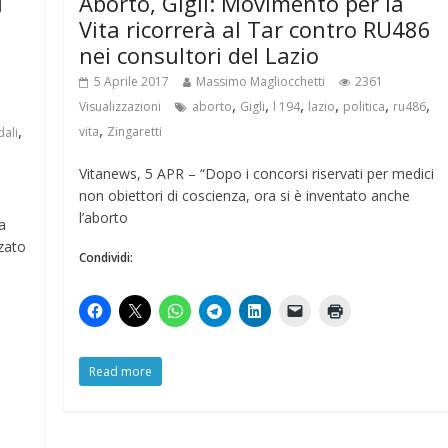
i
Aborto, Gigli: Movimento per la
Vita ricorrerà al Tar contro RU486
nei consultori del Lazio
5 Aprile 2017
Massimo Magliocchetti
2361
,
,
,
,
,
,
Visualizzazioni
aborto
Gigli
l 194
lazio
politica
ru486
,
,
vita
Zingaretti
ali
Vitanews, 5 APR – “Dopo i concorsi riservati per medici
non obiettori di coscienza, ora si è inventato anche
l’aborto
a
zzato
Condividi:
Read more