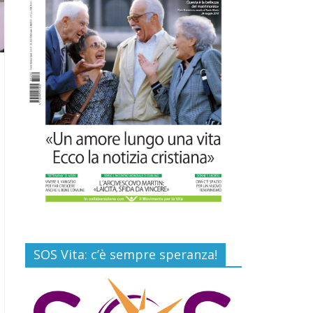
16 Luglio 2026
Commenti disabilitati
EDITORIA: “LETTERE
AL POPOLO DELLA
VITA”
13 Luglio 2026
Commenti disabilitati
Paolo VI, un santo che
canta la bellezza della
vita
6 Agosto 2026
Commenti disabilitati
SOS Vita: c’è sempre speranza!