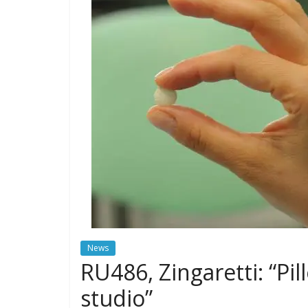
News
RU486, Zingaretti: “Pil
studio”