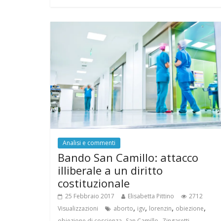
Analisi e commenti
Bando San Camillo: attacco
illiberale a un diritto
costituzionale
25 Febbraio 2017
Elisabetta Pittino
2712
,
,
,
,
Visualizzazioni
aborto
igv
lorenzin
obiezione
,
,
obiezione di coscienza
San Camillo
Zingaretti