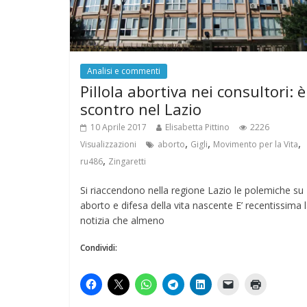
Analisi e commenti
Pillola abortiva nei consultori: è
scontro nel Lazio
10 Aprile 2017
Elisabetta Pittino
2226
,
,
,
Visualizzazioni
aborto
Gigli
Movimento per la Vita
,
ru486
Zingaretti
Si riaccendono nella regione Lazio le polemiche su
aborto e difesa della vita nascente E’ recentissima 
notizia che almeno
Condividi: