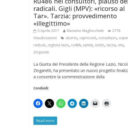
Ru486 nei consultori, plauso de
radicali. Gigli (MPV): «ricorso al
Tar». Tarzia: provvedimento
«illegittimo»
5 Aprile 2017
Massimo Magliocchetti
2778
,
,
,
Visualizzazioni
aborto
capriccioli
consultaori
osped
,
,
,
,
,
,
,
radicali
regione lazio
ru486
sanità
soldo
tarzia
vita
Zingaretti
La Giunta del Presidente della Regione Lazio, Nicol
Zingaretti, ha presentato un nuovo progetto finali
a consentire la somministrazione della
Condividi:
Read more