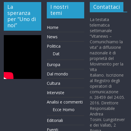
La
I nostri
Contattaci
speranza
temi
per “Uno di
La testata
noi”
telematica
Home
settimanale
“Vitanews –
News
Comunichiamo la
Politica
vita” a diffusione
nazionale è di
Dat
proprietà del
Movimento per la
Europa
Vita
Dal mondo
Italiano. Iscrizione
al Registro degli
Cultura
operatori di
comunicazione
Interviste
n. 26459 del 24.05.
Analisi e commenti
2016. Direttore
Responsabile
Ecce Homo
Andrea
Tosini. Lungotever
Editoriali
e dei Vallati, 2
Eventi
Roma.