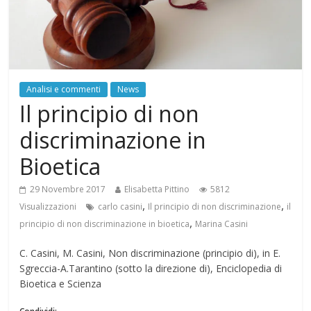
Analisi e commenti
News
Il principio di non
discriminazione in
Bioetica
29 Novembre 2017
Elisabetta Pittino
5812
,
,
Visualizzazioni
carlo casini
Il principio di non discriminazione
il
,
principio di non discriminazione in bioetica
Marina Casini
C. Casini, M. Casini, Non discriminazione (principio di), in E.
Sgreccia-A.Tarantino (sotto la direzione di), Enciclopedia di
Bioetica e Scienza