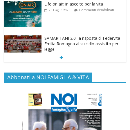
SAMARITANI 2.0: la risposta di Federvita
Emilia Romagna al suicidio assistito per
legge
Commenti disabilitati
25 Luglio 2026
Gino Soldera nominato Membro della
“Hall of Honor Prenatal Sciences 2026”
Commenti disabilitati
16 Luglio 2026
Abbonati a NOI FAMIGLIA & VITA
EDITORIA: “LETTERE AL POPOLO
DELLA VITA”
Commenti disabilitati
13 Luglio 2026
Paolo VI, un santo che canta la bellezza