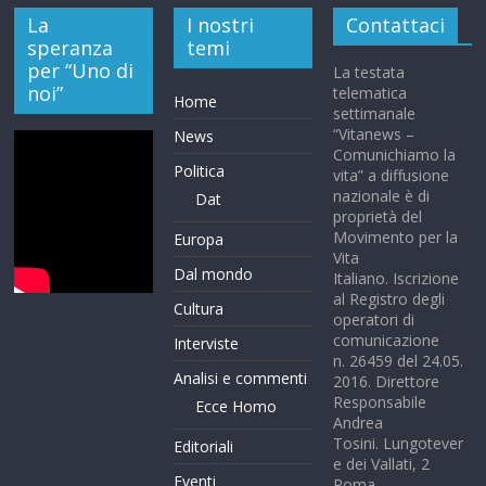
La
I nostri
Contattaci
speranza
temi
per “Uno di
La testata
noi”
telematica
Home
settimanale
“Vitanews –
News
Comunichiamo la
Politica
vita” a diffusione
nazionale è di
Dat
proprietà del
Movimento per la
Europa
Vita
Dal mondo
Italiano. Iscrizione
al Registro degli
Cultura
operatori di
comunicazione
Interviste
n. 26459 del 24.05.
Analisi e commenti
2016. Direttore
Responsabile
Ecce Homo
Andrea
Tosini. Lungotever
Editoriali
e dei Vallati, 2
Eventi
Roma.