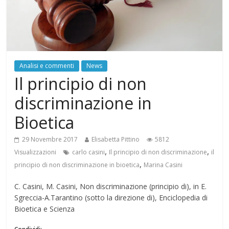
Analisi e commenti
News
Il principio di non
discriminazione in
Bioetica
29 Novembre 2017
Elisabetta Pittino
5812
,
,
Visualizzazioni
carlo casini
Il principio di non discriminazione
il
,
principio di non discriminazione in bioetica
Marina Casini
C. Casini, M. Casini, Non discriminazione (principio di), in E.
Sgreccia-A.Tarantino (sotto la direzione di), Enciclopedia di
Bioetica e Scienza