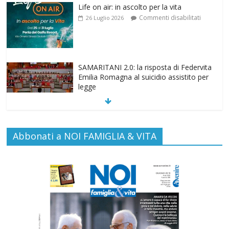
SAMARITANI 2.0: la risposta di Federvita
Emilia Romagna al suicidio assistito per
legge
Commenti disabilitati
25 Luglio 2026
Gino Soldera nominato Membro della
“Hall of Honor Prenatal Sciences 2026”
Commenti disabilitati
16 Luglio 2026
Abbonati a NOI FAMIGLIA & VITA
EDITORIA: “LETTERE AL POPOLO
DELLA VITA”
Commenti disabilitati
13 Luglio 2026
Paolo VI, un santo che canta la bellezza
della vita
Commenti disabilitati
6 Agosto 2026