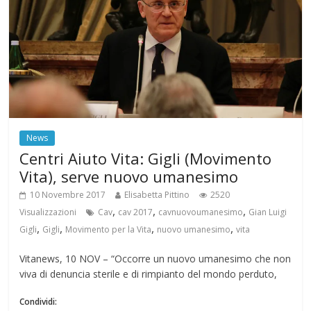
News
Centri Aiuto Vita: Gigli (Movimento
Vita), serve nuovo umanesimo
10 Novembre 2017
Elisabetta Pittino
2520
,
,
,
Visualizzazioni
Cav
cav 2017
cavnuovoumanesimo
Gian Luigi
,
,
,
,
Gigli
Gigli
Movimento per la Vita
nuovo umanesimo
vita
Vitanews, 10 NOV – “Occorre un nuovo umanesimo che non
viva di denuncia sterile e di rimpianto del mondo perduto,
Condividi: