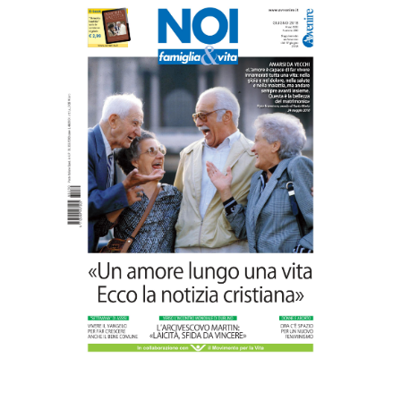
Paolo VI, un santo che canta la bellezza
della vita
Commenti disabilitati
6 Agosto 2026
“Pace nel grembo è pace nel mondo”: a
Lecce il 46° Convegno Nazionale del
Movimento per la Vita
Commenti disabilitati
31 Luglio 2026