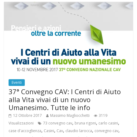
Eventi
37° Convegno CAV: I Centri di Aiuto
alla Vita vivai di un nuovo
Umanesimo. Tutte le info
12 Ottobre 2017
Massimo Magliocchetti
3119
,
,
,
Visualizzazioni
73 convegno cav
bruna rigoni
carlo casini
,
,
,
,
,
case d'accoglienza
Casini
Cav
claudio larocca
convegno cav