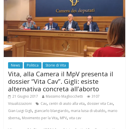
News
Politica
Storie di Vita
Vita, alla Camera il MpV presenta il
dossier “Vita Cav”. Gigli: esiste
alternativa concreta all’aborto
21 Giugno 2017
Massimo Magliocchetti
3107
,
,
,
Visualizzazioni
Cav
centri di aiuto alla vita
dossier vita Cav
,
,
,
Gian Luigi Gigli
giancarlo blangiardo
maria luisa di ubaldo
mario
,
,
,
sberna
Movimento per la Vita
MPV
vita cav