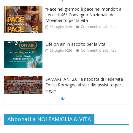
Life on air: in ascolto per la vita
Commenti disabilitati
26 Luglio 2026
SAMARITANI 2.0: la risposta di Federvita
Emilia Romagna al suicidio assistito per
legge
Commenti disabilitati
25 Luglio 2026
Gino Soldera nominato Membro della
“Hall of Honor Prenatal Sciences 2026”
Commenti disabilitati
16 Luglio 2026
EDITORIA: “LETTERE AL POPOLO
Abbonati a NOI FAMIGLIA & VITA
DELLA VITA”
Commenti disabilitati
13 Luglio 2026