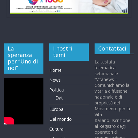
La
I nostri
Contattaci
speranza
temi
per “Uno di
La testata
noi”
telematica
Home
settimanale
“Vitanews –
News
Comunichiamo la
Politica
vita” a diffusione
nazionale è di
Dat
proprietà del
Movimento per la
Europa
Vita
Dal mondo
Italiano. Iscrizione
al Registro degli
Cultura
operatori di
comunicazione