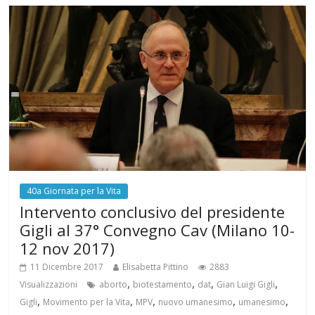
40a Giornata per la Vita
Intervento conclusivo del presidente
Gigli al 37° Convegno Cav (Milano 10-
12 nov 2017)
11 Dicembre 2017
Elisabetta Pittino
2883
,
,
,
,
Visualizzazioni
aborto
biotestamento
dat
Gian Luigi Gigli
,
,
,
,
,
Gigli
Movimento per la Vita
MPV
nuovo umanesimo
umanesimo