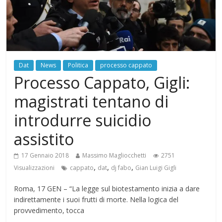
Dat
News
Politica
processo cappato
Processo Cappato, Gigli:
magistrati tentano di
introdurre suicidio
assistito
17 Gennaio 2018
Massimo Magliocchetti
2751
,
,
,
Visualizzazioni
cappato
dat
dj fabo
Gian Luigi Gigli
Roma, 17 GEN – “La legge sul biotestamento inizia a dare
indirettamente i suoi frutti di morte. Nella logica del
provvedimento, tocca