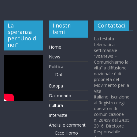
La
I nostri
Contattaci
speranza
temi
per “Uno di
La testata
noi”
telematica
Home
settimanale
“Vitanews –
News
Comunichiamo la
Politica
vita” a diffusione
nazionale è di
Dat
proprietà del
Movimento per la
Europa
Vita
Dal mondo
Italiano. Iscrizione
al Registro degli
Cultura
operatori di
comunicazione
Interviste
n. 26459 del 24.05.
Analisi e commenti
2016. Direttore
Responsabile
Ecce Homo