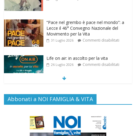
“Pace nel grembo è pace nel mondo”: a
Lecce il 46° Convegno Nazionale del
Movimento per la Vita
Commenti disabilitati
31 Luglio 2026
Life on air: in ascolto per la vita
Commenti disabilitati
26 Luglio 2026
SAMARITANI 2.0: la risposta di Federvita
Emilia Romagna al suicidio assistito per
Abbonati a NOI FAMIGLIA & VITA
legge
Commenti disabilitati
25 Luglio 2026
Gino Soldera nominato Membro della
“Hall of Honor Prenatal Sciences 2026”