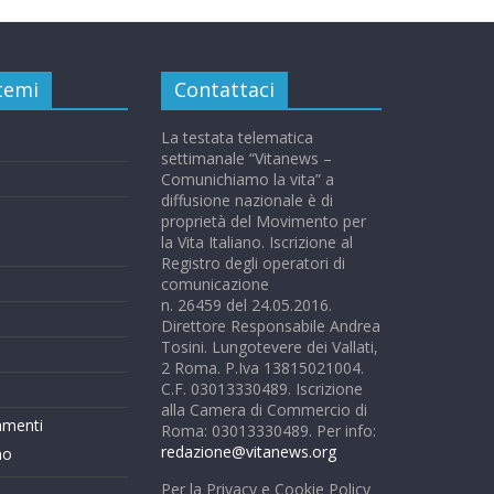
 temi
Contattaci
La testata telematica
settimanale “Vitanews –
Comunichiamo la vita” a
diffusione nazionale è di
proprietà del Movimento per
la Vita Italiano. Iscrizione al
Registro degli operatori di
comunicazione
n. 26459 del 24.05.2016.
Direttore Responsabile Andrea
Tosini. Lungotevere dei Vallati,
2 Roma. P.Iva 13815021004.
C.F. 03013330489. Iscrizione
alla Camera di Commercio di
mmenti
Roma: 03013330489. Per info:
redazione@vitanews.org
mo
Per la Privacy e Cookie Policy