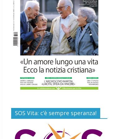
Commenti disabilitati
Gino Soldera nominato
Membro della “Hall of
Honor Prenatal
Sciences 2026”
16 Luglio 2026
Commenti disabilitati
Carlo Casini, “giusto”
perché testimone della
carità sociale
7 Agosto 2026
Commenti disabilitati
SOS Vita: c’è sempre speranza!