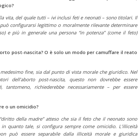
logico?
 vita, del quale tutti – ivi inclusi feti e neonati – sono titolari. Il
ale può configurarsi legittimo o moralmente rilevante determinare
o) e più in generale una persona “in potenza” (come il feto)
’aborto post-nascita? O è solo un modo per camuffare il reato
medesimo fine, sia dal punto di vista morale che giuridico. Nel
fautori dell’aborto post-nascita, questo non dovrebbe essere
 né, tantomeno, richiederebbe necessariamente – per essere
re o un omicidio?
diritto della madre” atteso che sia il feto che il neonato sono
o, in quanto tale, si configura sempre come omicidio. L’illiceità
non può essere separabile dalla illiceità morale e giuridica