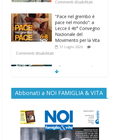
Commenti disabilitati
“Pace nel grembo è
pace nel mondo”: a
Lecce il 46° Convegno
Nazionale del
Movimento per la Vita
31 Luglio 2026
Commenti disabilitati
Life on air: in ascolto
per la vita
26 Luglio 2026
Commenti disabilitati
Abbonati a NOI FAMIGLIA & VITA
SAMARITANI 2.0: la
risposta di Federvita
Emilia Romagna al
suicidio assistito per
legge
25 Luglio 2026