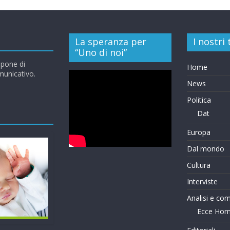
La speranza per
I nostri
“Uno di noi”
opone di
Home
omunicativo.
News
Politica
Dat
Europa
Dal mondo
Cultura
Interviste
Analisi e co
Ecce Ho