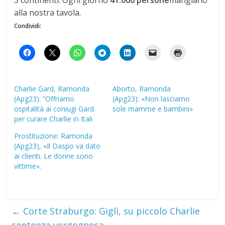
5 continenti. Ogni giorno
41.000 persone
mangiano
alla nostra tavola.
Condividi:
Charlie Gard, Ramonda
Aborto, Ramonda
(Apg23): “Offriamo
(Apg23): «Non lasciamo
ospitalità ai coniugi Gard
sole mamme e bambini»
per curare Charlie in Itali
Prostituzione: Ramonda
(Apg23), «Il Daspo va dato
ai clienti. Le donne sono
vittime».
←
Corte Straburgo: Gigli, su piccolo Charlie