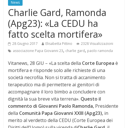
News
Charlie Gard, Ramonda
(Apg23): «La CEDU ha
fatto scelta mortifera»
28 Giugno 2017
Elisabetta Pittino
2328 Visualizzazioni
,
,
associazione Papa Giovanni 23
charlie gard
paolo ramonda
Vitanews, 28 GIU – «La scelta della
Corte Europea
è
mortifera e risponde solo alle richieste di una
società necrofila. Non si tratta di accanimento
terapeutico ma di permettere ai genitori di
accompagnare il loro bimbo a concludere con
dignità la sua breve vita terrena».
Questo il
commento di
Giovanni Paolo Ramonda,
Presidente
della
Comunità Papa Giovanni XXIII (Apg23),
in
merito al verdetto della CEDU (Corte Europea dei
Diritti dell’Uomo) sulla vicenda di
Charlie Gard,
il