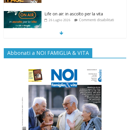
SAMARITANI 2.0: la risposta di Federvita
Emilia Romagna al suicidio assistito per
legge
Commenti disabilitati
25 Luglio 2026
Abbonati a NOI FAMIGLIA & VITA
Gino Soldera nominato Membro della
“Hall of Honor Prenatal Sciences 2026”
Commenti disabilitati
16 Luglio 2026
Carlo Casini, “giusto” perché testimone
della carità sociale
Commenti disabilitati
7 Agosto 2026