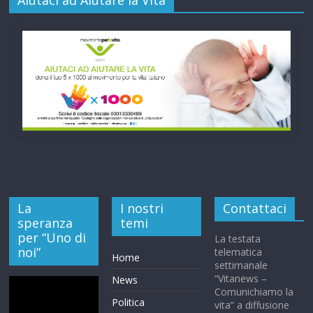
Aiutaci ad Aiutare la Vita
La
I nostri
Contattaci
speranza
temi
per “Uno di
La testata
noi”
telematica
Home
settimanale
“Vitanews –
News
Comunichiamo la
Politica
vita” a diffusione