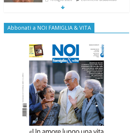
EDITORIA: “LETTERE AL POPOLO
Abbonati a NOI FAMIGLIA & VITA
DELLA VITA”
Commenti disabilitati
13 Luglio 2026
Inghilterra e Galles: la lobby
dell’eutanasia ci riprova. Ma il fronte del
“No” (medici in testa) si compatta
Commenti disabilitati
8 Luglio 2026
“Pace nel grembo è pace nel mondo”: a
Lecce il 46° Convegno Nazionale del
Movimento per la Vita
Commenti disabilitati
31 Luglio 2026