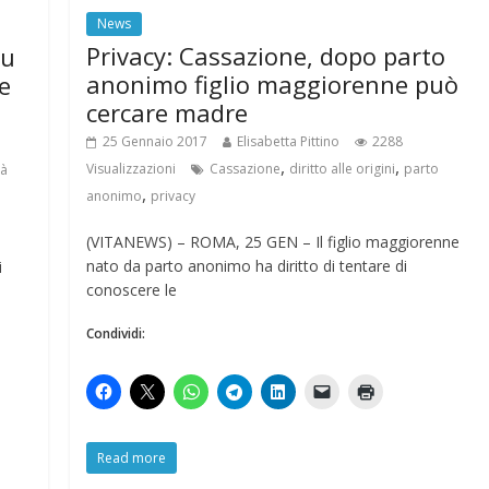
News
Privacy: Cassazione, dopo parto
su
anonimo figlio maggiorenne può
e
cercare madre
25 Gennaio 2017
Elisabetta Pittino
2288
,
,
Visualizzazioni
Cassazione
diritto alle origini
parto
tà
,
anonimo
privacy
(VITANEWS) – ROMA, 25 GEN – Il figlio maggiorenne
nato da parto anonimo ha diritto di tentare di
i
conoscere le
Condividi:
Read more