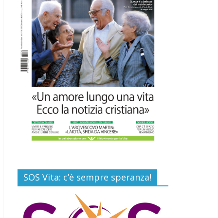
16 Luglio 2026
Commenti disabilitati
EDITORIA: “LETTERE
AL POPOLO DELLA
VITA”
13 Luglio 2026
Commenti disabilitati
Paolo VI, un santo che
canta la bellezza della
vita
6 Agosto 2026
Commenti disabilitati
SOS Vita: c’è sempre speranza!