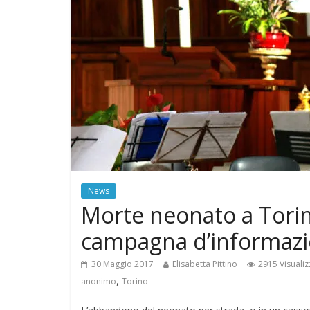
News
Morte neonato a Torino
campagna d’informaz
30 Maggio 2017
Elisabetta Pittino
2915 Visualiz
,
anonimo
Torino