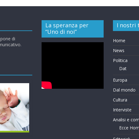
La speranza per
I nostri
“Uno di noi”
opone di
Home
omunicativo.
News
Politica
Dat
Europa
Dal mondo
Cultura
Interviste
Analisi e co
Ecce Ho