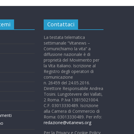
 temi
Contattaci
La testata telematica
settimanale “Vitanews –
Comunichiamo la vita” a
diffusione nazionale è di
proprietà del Movimento per
la Vita Italiano. Iscrizione al
Registro degli operatori di
comunicazione
n. 26459 del 24.05.2016.
Direttore Responsabile Andrea
Tosini. Lungotevere dei Vallati,
2 Roma. P.Iva 13815021004.
C.F. 03013330489. Iscrizione
alla Camera di Commercio di
mmenti
Roma: 03013330489. Per info:
redazione@vitanews.org
mo
Per la Privacy e Cookie Policy