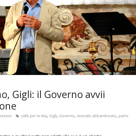
, Gigli: il Governo avvii
ione
,
,
,
,
zazioni
culle per la vita
Gigli
Governo
neonato abbandonato
parto