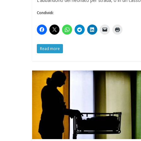
L’abbandono del neonato per strada, o in un cassone
Condividi:
Read more