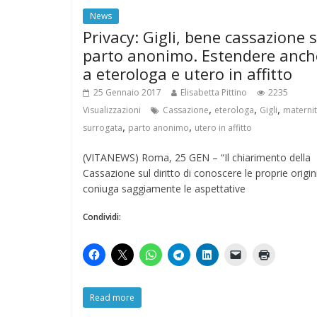
News
Privacy: Gigli, bene cassazione 
parto anonimo. Estendere anch
a eterologa e utero in affitto
25 Gennaio 2017
Elisabetta Pittino
2235
,
,
,
Visualizzazioni
Cassazione
eterologa
Gigli
materni
,
,
surrogata
parto anonimo
utero in affitto
(VITANEWS) Roma, 25 GEN – “Il chiarimento della
Cassazione sul diritto di conoscere le proprie origin
coniuga saggiamente le aspettative
Condividi:
Read more