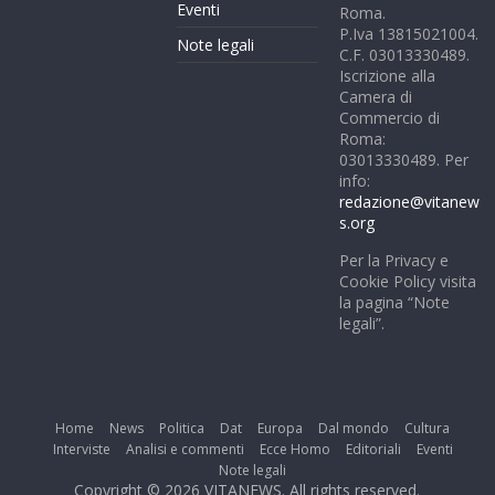
Eventi
Roma.
P.Iva 13815021004.
Note legali
C.F. 03013330489.
Iscrizione alla
Camera di
Commercio di
Roma:
03013330489. Per
info:
redazione@vitanew
s.org
Per la Privacy e
Cookie Policy visita
la pagina “Note
legali”.
Home
News
Politica
Dat
Europa
Dal mondo
Cultura
Interviste
Analisi e commenti
Ecce Homo
Editoriali
Eventi
Note legali
Copyright © 2026
VITANEWS
. All rights reserved.