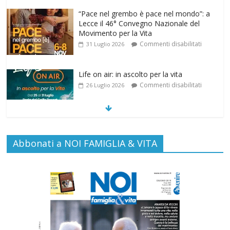
“Pace nel grembo è pace nel mondo”: a
Lecce il 46° Convegno Nazionale del
Movimento per la Vita
Commenti disabilitati
31 Luglio 2026
Life on air: in ascolto per la vita
Commenti disabilitati
26 Luglio 2026
SAMARITANI 2.0: la risposta di Federvita
Abbonati a NOI FAMIGLIA & VITA
Emilia Romagna al suicidio assistito per
legge
Commenti disabilitati
25 Luglio 2026
Gino Soldera nominato Membro della
“Hall of Honor Prenatal Sciences 2026”
Commenti disabilitati
16 Luglio 2026