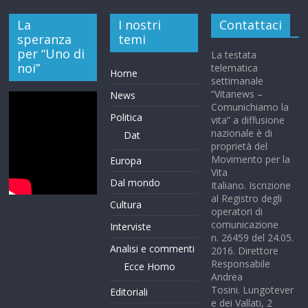
La
I nostri
Contattaci
speranza
temi
per “Uno di
La testata
noi”
telematica
Home
settimanale
“Vitanews –
News
Comunichiamo la
Politica
vita” a diffusione
nazionale è di
Dat
proprietà del
Movimento per la
Europa
Vita
Dal mondo
Italiano. Iscrizione
al Registro degli
Cultura
operatori di
comunicazione
Interviste
n. 26459 del 24.05.
Analisi e commenti
2016. Direttore
Responsabile
Ecce Homo
Andrea
Tosini. Lungotever
Editoriali
e dei Vallati, 2