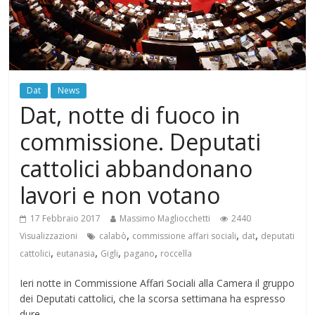
Dat
News
Dat, notte di fuoco in
commissione. Deputati
cattolici abbandonano
lavori e non votano
17 Febbraio 2017
Massimo Magliocchetti
2440
,
,
,
Visualizzazioni
calabò
commissione affari sociali
dat
deputati
,
,
,
,
cattolici
eutanasia
Gigli
pagano
roccella
Ieri notte in Commissione Affari Sociali alla Camera il gruppo
dei Deputati cattolici, che la scorsa settimana ha espresso
dure