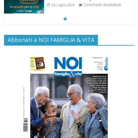
SAMARITANI 2.0: la risposta di Federvita
Emilia Romagna al suicidio assistito per
legge
Commenti disabilitati
25 Luglio 2026
Abbonati a NOI FAMIGLIA & VITA
Gino Soldera nominato Membro della
“Hall of Honor Prenatal Sciences 2026”
Commenti disabilitati
16 Luglio 2026
Carlo Casini, “giusto” perché testimone
della carità sociale
Commenti disabilitati
7 Agosto 2026