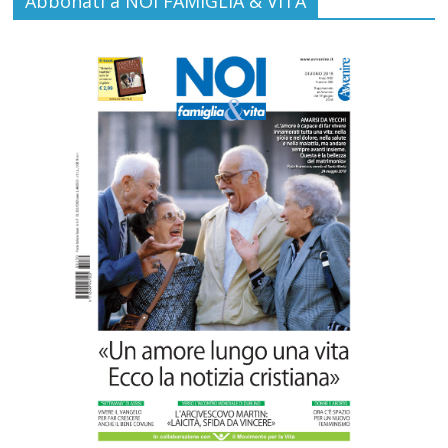
Abbonati a NOI FAMIGLIA & VITA
Gino Soldera nominato Membro della
“Hall of Honor Prenatal Sciences 2026”
Commenti disabilitati
16 Luglio 2026
Carlo Casini, “giusto” perché testimone
della carità sociale
Commenti disabilitati
7 Agosto 2026