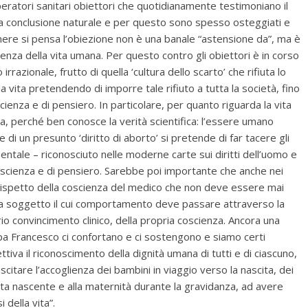
eratori sanitari obiettori che quotidianamente testimoniano il
ua conclusione naturale e per questo sono spesso osteggiati e
nere si pensa l’obiezione non è una banale “astensione da”, ma è
ienza della vita umana. Per questo contro gli obiettori è in corso
razionale, frutto di quella ‘cultura dello scarto’ che rifiuta lo
lla vita pretendendo di imporre tale rifiuto a tutta la società, fino
oscienza e di pensiero. In particolare, per quanto riguarda la vita
, perché ben conosce la verità scientifica: l’essere umano
di un presunto ‘diritto di aborto’ si pretende di far tacere gli
mentale – riconosciuto nelle moderne carte sui diritti dell’uomo e
i coscienza e di pensiero. Sarebbe poi importante che anche nei
il rispetto della coscienza del medico che non deve essere mai
ma soggetto il cui comportamento deve passare attraverso la
o convincimento clinico, della propria coscienza. Ancora una
Papa Francesco ci confortano e ci sostengono e siamo certi
ttiva il riconoscimento della dignità umana di tutti e di ciascuno,
scitare l’accoglienza dei bambini in viaggio verso la nascita, dei
la vita nascente e alla maternità durante la gravidanza, ad avere
 della vita”.