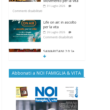
Movimento per la Vita
31 Luglio 2026
Commenti disabilitati
Life on air: in ascolto
per la vita
26 Luglio 2026
Commenti disabilitati
SAMARITANI 2.0: la
risposta di Federvita
Emilia Romagna al
suicidio assistito per
legge
Abbonati a NOI FAMIGLIA & VITA
25 Luglio 2026
Commenti disabilitati
Gino Soldera nominato
Membro della “Hall of
Honor Prenatal
Sciences 2026”