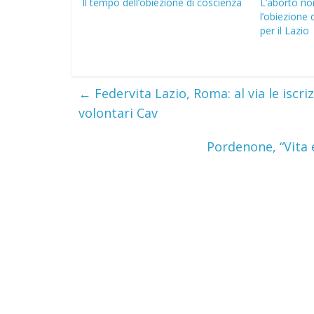
Il tempo dell’obiezione di coscienza
L’aborto non
l’obiezione 
per il Lazio
←
Federvita Lazio, Roma: al via le iscri
volontari Cav
Pordenone, “Vita e