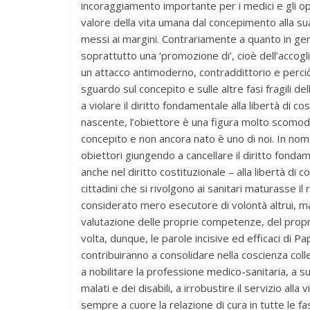
incoraggiamento importante per i medici e gli op
valore della vita umana dal concepimento alla s
messi ai margini. Contrariamente a quanto in ge
soprattutto una ‘promozione di’, cioè dell’accogl
un attacco antimoderno, contraddittorio e perciò ir
sguardo sul concepito e sulle altre fasi fragili de
a violare il diritto fondamentale alla libertà di c
nascente, l’obiettore è una figura molto scomoda
concepito e non ancora nato è uno di noi. In nome 
obiettori giungendo a cancellare il diritto fonda
anche nel diritto costituzionale – alla libertà d
cittadini che si rivolgono ai sanitari maturasse 
considerato mero esecutore di volontà altrui, 
valutazione delle proprie competenze, del propri
volta, dunque, le parole incisive ed efficaci di 
contribuiranno a consolidare nella coscienza colle
a nobilitare la professione medico-sanitaria, a su
malati e dei disabili, a irrobustire il servizio al
sempre a cuore la relazione di cura in tutte le fasi