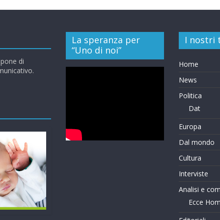
La speranza per
I nostri
“Uno di noi”
opone di
Home
omunicativo.
News
Politica
Dat
Europa
Dal mondo
Cultura
Interviste
Analisi e co
Ecce Ho