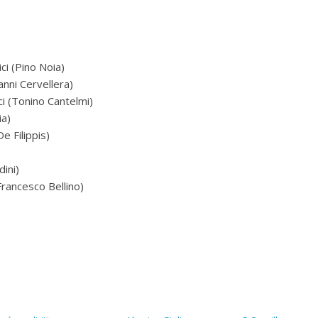
ici (Pino Noia)
anni Cervellera)
ici (Tonino Cantelmi)
ia)
e Filippis)
dini)
(Francesco Bellino)