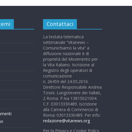
 temi
Contattaci
La testata telematica
settimanale “Vitanews –
Comunichiamo la vita” a
diffusione nazionale è di
proprietà del Movimento per
la Vita Italiano. Iscrizione al
Registro degli operatori di
comunicazione
n. 26459 del 24.05.2016.
Direttore Responsabile Andrea
Tosini. Lungotevere dei Vallati,
2 Roma. P.Iva 13815021004.
C.F. 03013330489. Iscrizione
alla Camera di Commercio di
mmenti
Roma: 03013330489. Per info:
redazione@vitanews.org
mo
Per la Privacy e Cookie Policy