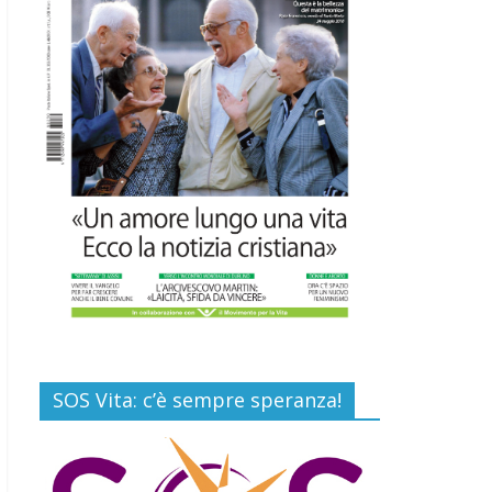
16 Luglio 2026
Commenti disabilitati
EDITORIA: “LETTERE
AL POPOLO DELLA
VITA”
13 Luglio 2026
Commenti disabilitati
Paolo VI, un santo che
canta la bellezza della
vita
6 Agosto 2026
Commenti disabilitati
SOS Vita: c’è sempre speranza!