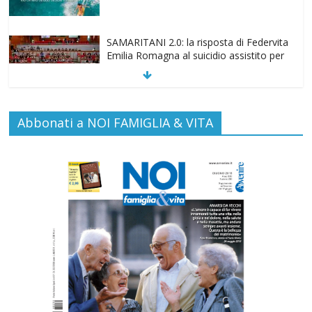
SAMARITANI 2.0: la risposta di Federvita
Emilia Romagna al suicidio assistito per
legge
Commenti disabilitati
25 Luglio 2026
Gino Soldera nominato Membro della
Abbonati a NOI FAMIGLIA & VITA
“Hall of Honor Prenatal Sciences 2026”
Commenti disabilitati
16 Luglio 2026
Carlo Casini, “giusto” perché testimone
della carità sociale
Commenti disabilitati
7 Agosto 2026
Paolo VI, un santo che canta la bellezza
della vita
Commenti disabilitati
6 Agosto 2026