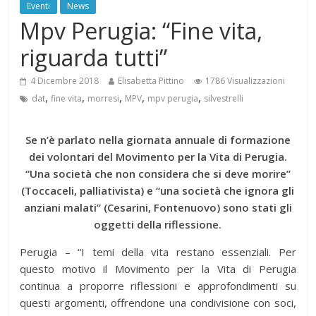
Eventi
News
Mpv Perugia: “Fine vita,
riguarda tutti”
4 Dicembre 2018
Elisabetta Pittino
1786 Visualizzazioni
,
,
,
,
,
dat
fine vita
morresi
MPV
mpv perugia
silvestrelli
Se n’è parlato nella giornata annuale di formazione
dei volontari del Movimento per la Vita di Perugia.
“Una società che non considera che si deve morire”
(Toccaceli, palliativista) e “una società che ignora gli
anziani malati” (Cesarini, Fontenuovo) sono stati gli
oggetti della riflessione.
Perugia – “I temi della vita restano essenziali. Per
questo motivo il Movimento per la Vita di Perugia
continua a proporre riflessioni e approfondimenti su
questi argomenti, offrendone una condivisione con soci,