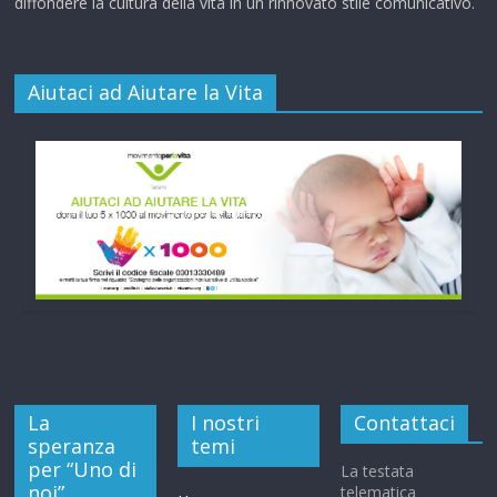
diffondere la cultura della vita in un rinnovato stile comunicativo.
Aiutaci ad Aiutare la Vita
La
I nostri
Contattaci
speranza
temi
per “Uno di
La testata
noi”
telematica