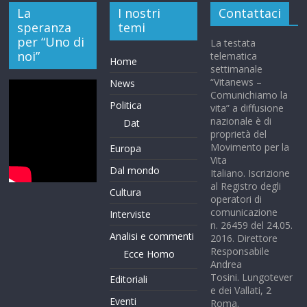
La
I nostri
Contattaci
speranza
temi
per “Uno di
La testata
noi”
telematica
Home
settimanale
“Vitanews –
News
Comunichiamo la
Politica
vita” a diffusione
nazionale è di
Dat
proprietà del
Movimento per la
Europa
Vita
Dal mondo
Italiano. Iscrizione
al Registro degli
Cultura
operatori di
comunicazione
Interviste
n. 26459 del 24.05.
Analisi e commenti
2016. Direttore
Responsabile
Ecce Homo
Andrea
Tosini. Lungotever
Editoriali
e dei Vallati, 2
Eventi
Roma.