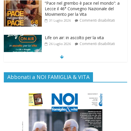
Lecce il 46° Convegno Nazionale del
Movimento per la Vita
Commenti disabilitati
31 Luglio 2026
Life on air: in ascolto per la vita
Commenti disabilitati
26 Luglio 2026
SAMARITANI 2.0: la risposta di Federvita
Emilia Romagna al suicidio assistito per
Abbonati a NOI FAMIGLIA & VITA
legge
Commenti disabilitati
25 Luglio 2026
Gino Soldera nominato Membro della
“Hall of Honor Prenatal Sciences 2026”
Commenti disabilitati
16 Luglio 2026