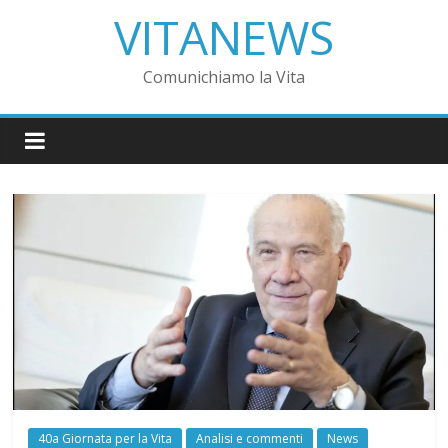
VITANEWS
Comunichiamo la Vita
40a Giornata per la Vita
Analisi e commenti
News