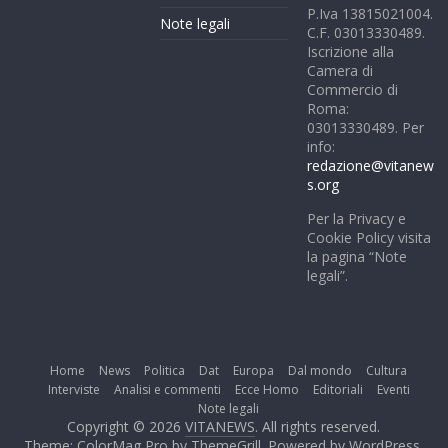
P.Iva 13815021004.
Note legali
C.F. 03013330489.
Iscrizione alla
Camera di
Commercio di
Roma:
03013330489. Per
info:
redazione@vitanew
s.org
Per la Privacy e
Cookie Policy visita
la pagina “Note
legali”.
Home
News
Politica
Dat
Europa
Dal mondo
Cultura
Interviste
Analisi e commenti
Ecce Homo
Editoriali
Eventi
Note legali
Copyright © 2026
VITANEWS
. All rights reserved.
Theme: ColorMag Pro by
ThemeGrill
. Powered by
WordPress
.