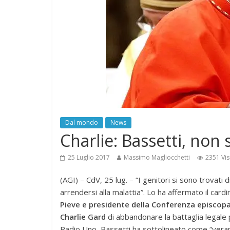
Dal mondo
News
Charlie: Bassetti, non 
25 Luglio 2017
Massimo Magliocchetti
2351 Vis
(AGI) – CdV, 25 lug. – “I genitori si sono trovati 
arrendersi alla malattia”. Lo ha affermato il card
Pieve e presidente della Conferenza episcopa
Charlie Gard
di abbandonare la battaglia legale pe
Radio Uno, Bassetti ha sottolineato come “vera