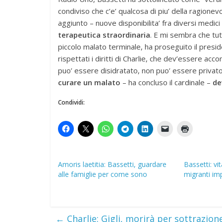
condiviso che c’e’ qualcosa di piu’ della ragionev
aggiunto – nuove disponibilita’ fra diversi medici 
terapeutica straordinaria
. E mi sembra che tut
piccolo malato terminale, ha proseguito il presi
rispettati i diritti di Charlie, che dev’essere a
puo’ essere disidratato, non puo’ essere privato
curare un malato
– ha concluso il cardinale –
de
Condividi:
Amoris laetitia: Bassetti, guardare
Bassetti: vi
alle famiglie per come sono
migranti im
←
Charlie: Gigli, morirà per sottrazione