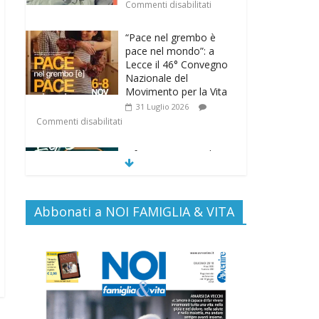
Commenti disabilitati
“Pace nel grembo è
pace nel mondo”: a
Lecce il 46° Convegno
Nazionale del
Movimento per la Vita
31 Luglio 2026
Commenti disabilitati
Life on air: in ascolto
per la vita
26 Luglio 2026
Commenti disabilitati
Abbonati a NOI FAMIGLIA & VITA
SAMARITANI 2.0: la
risposta di Federvita
Emilia Romagna al
suicidio assistito per
legge
25 Luglio 2026