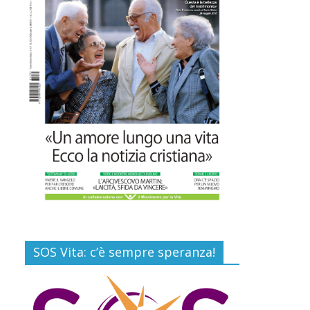
Commenti disabilitati
Gino Soldera nominato
Membro della “Hall of
Honor Prenatal
Sciences 2026”
16 Luglio 2026
Commenti disabilitati
Carlo Casini, “giusto”
perché testimone della
carità sociale
7 Agosto 2026
Commenti disabilitati
SOS Vita: c’è sempre speranza!