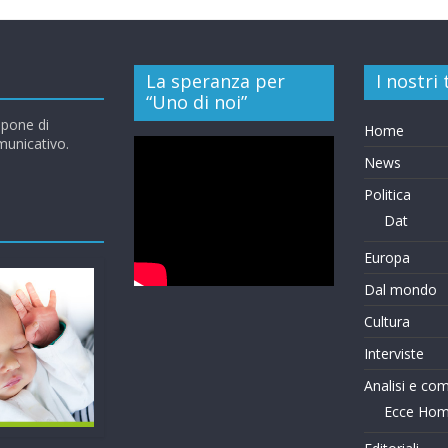
La speranza per
I nostri
“Uno di noi”
opone di
Home
omunicativo.
News
Politica
Dat
Europa
Dal mondo
Cultura
Interviste
Analisi e co
Ecce Ho