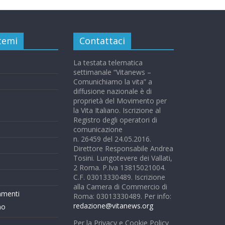
 temi
Contattaci
La testata telematica
settimanale “Vitanews –
Comunichiamo la vita” a
diffusione nazionale è di
proprietà del Movimento per
la Vita Italiano. Iscrizione al
Registro degli operatori di
comunicazione
n. 26459 del 24.05.2016.
Direttore Responsabile Andrea
Tosini. Lungotevere dei Vallati,
2 Roma. P.Iva 13815021004.
C.F. 03013330489. Iscrizione
alla Camera di Commercio di
mmenti
Roma: 03013330489. Per info:
redazione@vitanews.org
mo
Per la Privacy e Cookie Policy