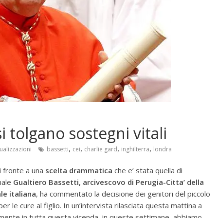
si tolgano sostegni vitali
,
,
,
,
ualizzazioni
bassetti
cei
charlie gard
inghilterra
londra
di fronte a una
scelta drammatica
che e’ stata quella di
inale
Gualtiero Bassetti, arcivescovo di Perugia-Citta’ della
le italiana
, ha commentato la decisione dei genitori del piccolo
r le cure al figlio. In un’intervista rilasciata questa mattina a
mente in tutta questa vicenda, in queste settimane, abbiamo