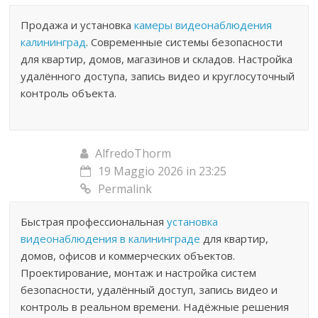
Продажа и установка
камеры видеонаблюдения
калининград
. Современные системы безопасности
для квартир, домов, магазинов и складов. Настройка
удалённого доступа, запись видео и круглосуточный
контроль объекта.
AlfredoThorm
19 Maggio 2026 in 23:25
Permalink
Быстрая профессиональная
установка
видеонаблюдения в калининграде
для квартир,
домов, офисов и коммерческих объектов.
Проектирование, монтаж и настройка систем
безопасности, удалённый доступ, запись видео и
контроль в реальном времени. Надёжные решения