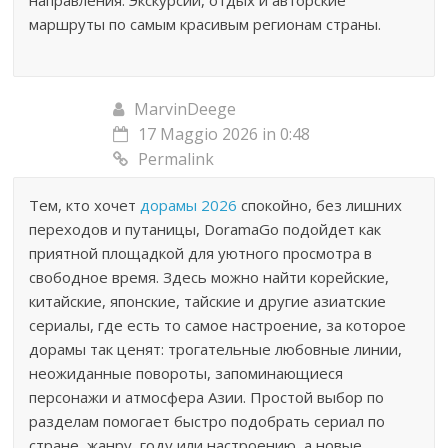
маршруты по самым красивым регионам страны.
MarvinDeege
17 Maggio 2026 in 0:48
Permalink
Тем, кто хочет
дорамы 2026
спокойно, без лишних
переходов и путаницы, DoramaGo подойдет как
приятной площадкой для уютного просмотра в
свободное время. Здесь можно найти корейские,
китайские, японские, тайские и другие азиатские
сериалы, где есть то самое настроение, за которое
дорамы так ценят: трогательные любовные линии,
неожиданные повороты, запоминающиеся
персонажи и атмосфера Азии. Простой выбор по
разделам помогает быстро подобрать сериал по
стране, жанру, году или настроению, а новые