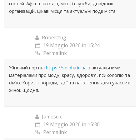
гостей. Афіша заходів, міські служби, довідник
організацій, цікаві місця та актуальні події міста.
Robertfug
19 Maggio 2026 in 15:24
Permalink
Жіночий портал
https://soloha.in.ua
з актуальними
матеріалами про моду, красу, здоров’я, психологію та
сім’ю. Корисні поради, ідеї та натхнення для сучасних
жінок щодня.
Jamescix
19 Maggio 2026 in 15:30
Permalink