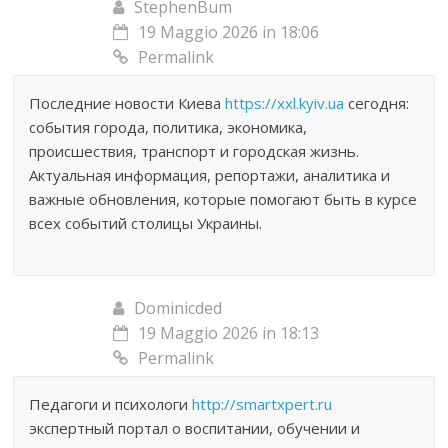
StephenBum
19 Maggio 2026 in 18:06
Permalink
Последние новости Киева
https://xxl.kyiv.ua
сегодня:
события города, политика, экономика,
происшествия, транспорт и городская жизнь.
Актуальная информация, репортажи, аналитика и
важные обновления, которые помогают быть в курсе
всех событий столицы Украины.
Dominicded
19 Maggio 2026 in 18:13
Permalink
Педагоги и психологи
http://smartxpert.ru
экспертный портал о воспитании, обучении и