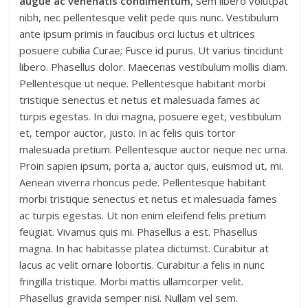
augue ac venenatis condimentum
, sem libero volutpat
nibh, nec pellentesque velit pede quis nunc. Vestibulum
ante ipsum primis in faucibus orci luctus et ultrices
posuere cubilia Curae; Fusce id purus. Ut varius tincidunt
libero. Phasellus dolor. Maecenas vestibulum mollis diam.
Pellentesque ut neque. Pellentesque habitant morbi
tristique senectus et netus et malesuada fames ac
turpis egestas. In dui magna, posuere eget, vestibulum
et, tempor auctor, justo. In ac felis quis tortor
malesuada pretium. Pellentesque auctor neque nec urna.
Proin sapien ipsum, porta a, auctor quis, euismod ut, mi.
Aenean viverra rhoncus pede. Pellentesque habitant
morbi tristique senectus et netus et malesuada fames
ac turpis egestas. Ut non enim eleifend felis pretium
feugiat. Vivamus quis mi. Phasellus a est. Phasellus
magna. In hac habitasse platea dictumst. Curabitur at
lacus ac velit ornare lobortis. Curabitur a felis in nunc
fringilla tristique. Morbi mattis ullamcorper velit.
Phasellus gravida semper nisi. Nullam vel sem.