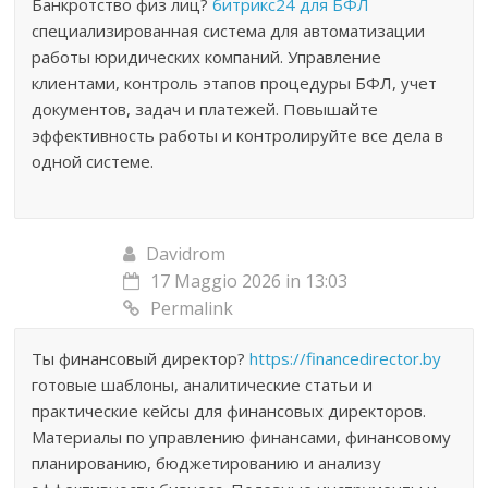
Банкротство физ лиц?
битрикс24 для БФЛ
специализированная система для автоматизации
работы юридических компаний. Управление
клиентами, контроль этапов процедуры БФЛ, учет
документов, задач и платежей. Повышайте
эффективность работы и контролируйте все дела в
одной системе.
Davidrom
17 Maggio 2026 in 13:03
Permalink
Ты финансовый директор?
https://financedirector.by
готовые шаблоны, аналитические статьи и
практические кейсы для финансовых директоров.
Материалы по управлению финансами, финансовому
планированию, бюджетированию и анализу