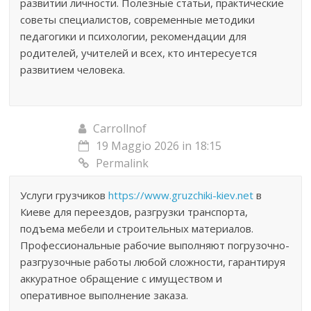
развитии личности. Полезные статьи, практические
советы специалистов, современные методики
педагогики и психологии, рекомендации для
родителей, учителей и всех, кто интересуется
развитием человека.
Carrollnof
19 Maggio 2026 in 18:15
Permalink
Услуги грузчиков
https://www.gruzchiki-kiev.net
в
Киеве для переездов, разгрузки транспорта,
подъема мебели и строительных материалов.
Профессиональные рабочие выполняют погрузочно-
разгрузочные работы любой сложности, гарантируя
аккуратное обращение с имуществом и
оперативное выполнение заказа.