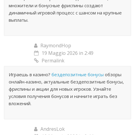
множители и бонусные фриспины создают
динамичный игровой процесс с шансом на крупные
выплаты.
RaymondHop
19 Maggio 2026 in 2:49
Permalink
Играешь в казино?
бездепозитные бонусы
обзоры
онлайн-казино, актуальные бездепозитные бонусы,
фриспины и акции для новых игроков. Узнайте
условия получения бонусов и начните играть без
вложений.
AndresLok