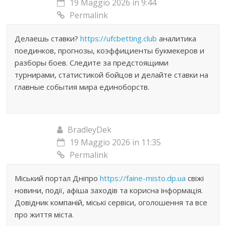
19 Maggio 2026 in 9:44
Permalink
Делаешь ставки?
https://ufcbetting.club
аналитика
поединков, прогнозы, коэффициенты букмекеров и
разборы боев. Следите за предстоящими
турнирами, статистикой бойцов и делайте ставки на
главные события мира единоборств.
BradleyDek
19 Maggio 2026 in 11:35
Permalink
Міський портал Дніпро
https://faine-misto.dp.ua
свіжі
новини, події, афіша заходів та корисна інформація.
Довідник компаній, міські сервіси, оголошення та все
про життя міста.