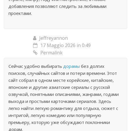
добавления позволяют следить за любимыми
проектами.
Jeffreyannon
17 Maggio 2026 in 0:49
Permalink
Сейчас удобно выбирать
дорамы
без долгих
поисков, случайных сайтов и потери времени. Этот
сайт собрал в одном месте корейские, китайские,
японские и другие азиатские сериалы с русской
озвучкой, понятными описаниями, жанрами, годами
выхода и простыми карточками сериалов. Здесь
легко найти легкую романтику для отдыха, сюжет с
интригой, легкую комедию или популярную
премьеру, которую уже обсуждают поклонники
дорам.