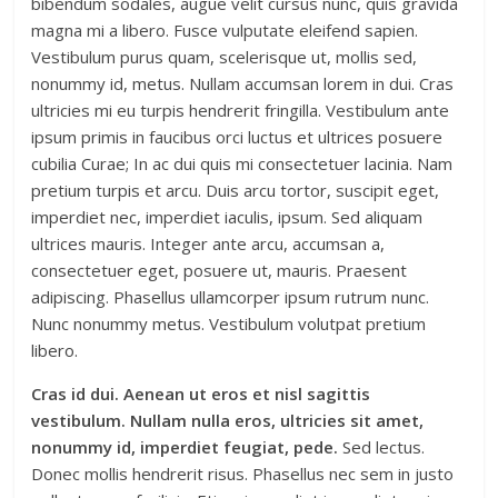
bibendum sodales, augue velit cursus nunc, quis gravida
magna mi a libero. Fusce vulputate eleifend sapien.
Vestibulum purus quam, scelerisque ut, mollis sed,
nonummy id, metus. Nullam accumsan lorem in dui. Cras
ultricies mi eu turpis hendrerit fringilla. Vestibulum ante
ipsum primis in faucibus orci luctus et ultrices posuere
cubilia Curae; In ac dui quis mi consectetuer lacinia. Nam
pretium turpis et arcu. Duis arcu tortor, suscipit eget,
imperdiet nec, imperdiet iaculis, ipsum. Sed aliquam
ultrices mauris. Integer ante arcu, accumsan a,
consectetuer eget, posuere ut, mauris. Praesent
adipiscing. Phasellus ullamcorper ipsum rutrum nunc.
Nunc nonummy metus. Vestibulum volutpat pretium
libero.
Cras id dui. Aenean ut eros et nisl sagittis
vestibulum. Nullam nulla eros, ultricies sit amet,
nonummy id, imperdiet feugiat, pede.
Sed lectus.
Donec mollis hendrerit risus. Phasellus nec sem in justo