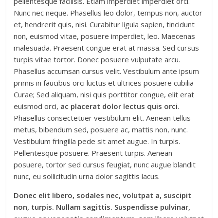
pellentesque facilisis. Etiam imperdiet imperdiet orci.
Nunc nec neque. Phasellus leo dolor, tempus non, auctor
et, hendrerit quis, nisi. Curabitur ligula sapien, tincidunt
non, euismod vitae, posuere imperdiet, leo. Maecenas
malesuada. Praesent congue erat at massa. Sed cursus
turpis vitae tortor. Donec posuere vulputate arcu.
Phasellus accumsan cursus velit. Vestibulum ante ipsum
primis in faucibus orci luctus et ultrices posuere cubilia
Curae; Sed aliquam, nisi quis porttitor congue, elit erat
euismod orci,
ac placerat dolor lectus quis orci
.
Phasellus consectetuer vestibulum elit. Aenean tellus
metus, bibendum sed, posuere ac, mattis non, nunc.
Vestibulum fringilla pede sit amet augue. In turpis.
Pellentesque posuere. Praesent turpis. Aenean
posuere, tortor sed cursus feugiat, nunc augue blandit
nunc, eu sollicitudin urna dolor sagittis lacus.
Donec elit libero, sodales nec, volutpat a, suscipit
non, turpis. Nullam sagittis. Suspendisse pulvinar,