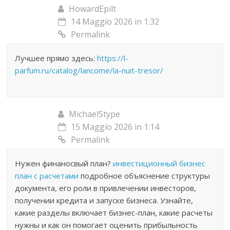
HowardEpilt
14 Maggio 2026 in 1:32
Permalink
Лучшее прямо здесь:
https://l-
parfum.ru/catalog/lancome/la-nuit-tresor/
MichaelStype
15 Maggio 2026 in 1:14
Permalink
Нужен финаносвый план?
инвестиционный бизнес
план с расчетами
подробное объяснение структуры
документа, его роли в привлечении инвесторов,
получении кредита и запуске бизнеса. Узнайте,
какие разделы включает бизнес-план, какие расчеты
нужны и как он помогает оценить прибыльность