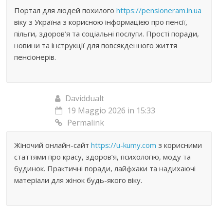
Портал для людей похилого
https://pensioneram.in.ua
віку з Україна з корисною інформацією про пенсії,
пільги, здоров’я та соціальні послуги. Прості поради,
новини та інструкції для повсякденного життя
пенсіонерів.
Daviddualt
19 Maggio 2026 in 15:33
Permalink
Жіночий онлайн-сайт
https://u-kumy.com
з корисними
статтями про красу, здоров’я, психологію, моду та
будинок. Практичні поради, лайфхаки та надихаючі
матеріали для жінок будь-якого віку.