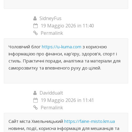
SidneyFus
19 Maggio 2026 in 11:40
Permalink
Чоловічий блог
https://u-kuma.com
з корисною
інформацією про фінанси, кар’єру, здоров’я, спорт і
стиль. Практичні поради, аналітика та матеріали для
саморозвитку та впевненого руху до цілей.
Daviddualt
19 Maggio 2026 in 11:41
Permalink
Сайт міста Хмельницький
https://faine-misto.km.ua
новини, події, корисна інформація для мешканців та