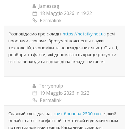
Jamessag
18 Maggio 2026 in 19:22
Permalink
Розповідаємо про складні
https://notatky.net.ua
речі
простими словами. Зрозумілі пояснення науки,
технологій, економіки та повсякденних явищ. Статті,
розбори та факти, які допомагають краще розуміти
світ та знаходити відповіді на складні питання.
Terryenulp
19 Maggio 2026 in 0:22
Permalink
Сладкий слот для вас
свит бонанза 2500 слот
яркий
онлайн-слот с конфетной тематикой и увеличенным
потенциалом выигрыша. Каскадные символы,