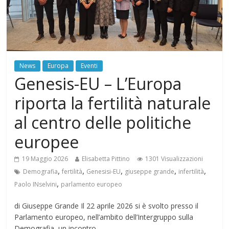
News
Europa
Eventi
Genesis-EU – L’Europa
riporta la fertilità naturale
al centro delle politiche
europee
19 Maggio 2026
Elisabetta Pittino
1301 Visualizzazioni
,
,
,
,
,
Demografia
fertilità
Genesisi-EU
giuseppe grande
infertilità
,
Paolo INselvini
parlamento europeo
di Giuseppe Grande Il 22 aprile 2026 si è svolto presso il
Parlamento europeo, nell’ambito dell’Intergruppo sulla
Demografia, un incontro