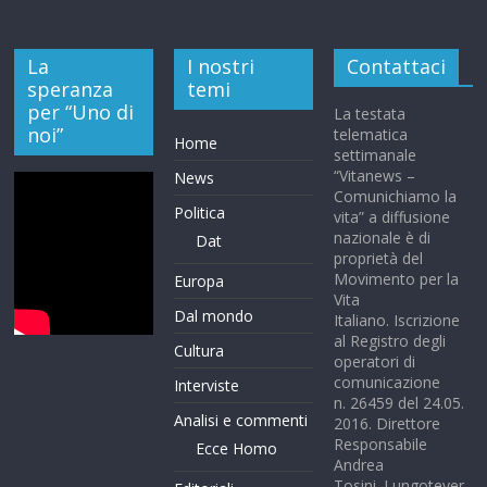
La
I nostri
Contattaci
speranza
temi
per “Uno di
La testata
noi”
telematica
Home
settimanale
“Vitanews –
News
Comunichiamo la
Politica
vita” a diffusione
nazionale è di
Dat
proprietà del
Movimento per la
Europa
Vita
Dal mondo
Italiano. Iscrizione
al Registro degli
Cultura
operatori di
comunicazione
Interviste
n. 26459 del 24.05.
Analisi e commenti
2016. Direttore
Responsabile
Ecce Homo
Andrea
Tosini. Lungotever