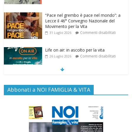
“Pace nel grembo è pace nel mondo”: a
Lecce il 46° Convegno Nazionale del
Movimento per la Vita
Commenti disabilitati
31 Luglio 2026
Life on air: in ascolto per la vita
Commenti disabilitati
26 Luglio 2026
SAMARITANI 2.0: la risposta di Federvita
Abbonati a NOI FAMIGLIA & VITA
Emilia Romagna al suicidio assistito per
legge
Commenti disabilitati
25 Luglio 2026
Gino Soldera nominato Membro della
“Hall of Honor Prenatal Sciences 2026”
Commenti disabilitati
16 Luglio 2026