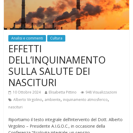
Analisi e commenti
Cultura
EFFETTI
DELL’INQUINAMENTO
SULLA SALUTE DEI
NASCITURI
10 Ottobre 2024
Elisabetta Pittino
948 Visualizzazioni
,
,
,
Alberto Virgolino
ambiente
inquinamento atmosferico
nascituri
Riportiamo il testo integrale dell’intervento del Dott. Alberto
Virgolino – Presidente A.I.G.O.C., in occasione della
Conferenza “Ecologia integrale: un servizio