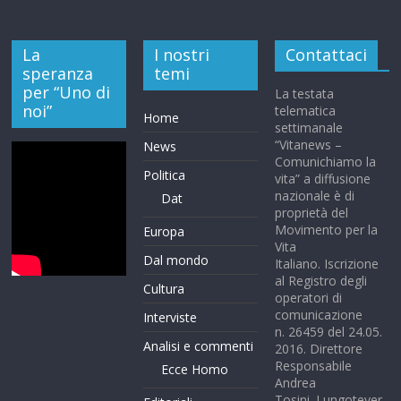
La
I nostri
Contattaci
speranza
temi
per “Uno di
La testata
noi”
telematica
Home
settimanale
“Vitanews –
News
Comunichiamo la
Politica
vita” a diffusione
nazionale è di
Dat
proprietà del
Movimento per la
Europa
Vita
Dal mondo
Italiano. Iscrizione
al Registro degli
Cultura
operatori di
comunicazione
Interviste
n. 26459 del 24.05.
Analisi e commenti
2016. Direttore
Responsabile
Ecce Homo
Andrea
Tosini. Lungotever