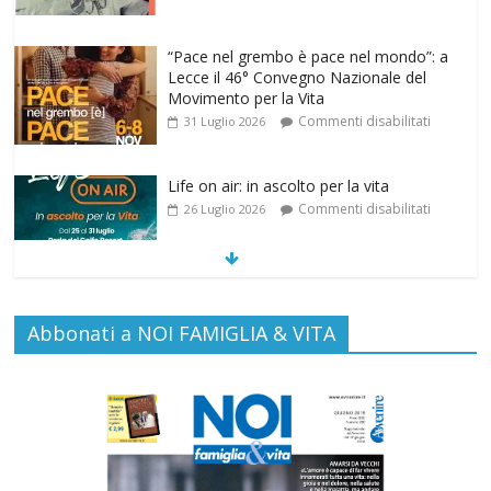
“Pace nel grembo è pace nel mondo”: a
Lecce il 46° Convegno Nazionale del
Movimento per la Vita
Commenti disabilitati
31 Luglio 2026
Life on air: in ascolto per la vita
Commenti disabilitati
26 Luglio 2026
SAMARITANI 2.0: la risposta di Federvita
Abbonati a NOI FAMIGLIA & VITA
Emilia Romagna al suicidio assistito per
legge
Commenti disabilitati
25 Luglio 2026
Gino Soldera nominato Membro della
“Hall of Honor Prenatal Sciences 2026”
Commenti disabilitati
16 Luglio 2026