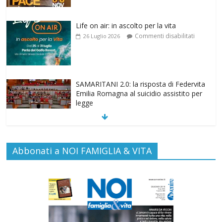
Life on air: in ascolto per la vita
Commenti disabilitati
26 Luglio 2026
SAMARITANI 2.0: la risposta di Federvita
Emilia Romagna al suicidio assistito per
legge
Commenti disabilitati
25 Luglio 2026
Gino Soldera nominato Membro della
“Hall of Honor Prenatal Sciences 2026”
Abbonati a NOI FAMIGLIA & VITA
Commenti disabilitati
16 Luglio 2026
EDITORIA: “LETTERE AL POPOLO
DELLA VITA”
Commenti disabilitati
13 Luglio 2026