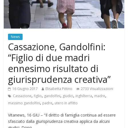
News
Cassazione, Gandolfini:
“Figlio di due madri
ennesimo risultato di
giurisprudenza creativa”
16 Giugno 2017
Elisabetta Pittino
2733 Visualizzazioni
,
,
,
,
,
,
Cassazione
figlio
gandolfini
giudici
inghilterra
madre
,
,
massimo gandolfini
padre
utero in affitto
Vitanews, 16 GIU – “Il diritto di famiglia continua ad essere
sfasciato dalla giurisprudenza creativa applica da alcuni
giudici. Dopo