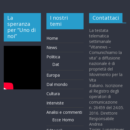
La
I nostri
Contattaci
speranza
temi
per “Uno di
La testata
noi”
telematica
Home
settimanale
“Vitanews –
News
Comunichiamo la
Politica
vita” a diffusione
nazionale è di
Dat
proprietà del
Movimento per la
Europa
Vita
Dal mondo
Italiano. Iscrizione
al Registro degli
Cultura
operatori di
comunicazione
Interviste
n. 26459 del 24.05.
Analisi e commenti
2016. Direttore
Responsabile
Ecce Homo
Andrea
Tosini. Lungotever