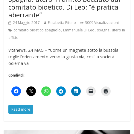
comitato bioetico. Di Leo: “è pratica
aberrante”
24 Maggio 2017
Elisabetta Pittino
3009 Visualizzazioni
,
,
,
comitato bioetico spagnolo
Emmanuele Di Leo
spagna
utero in
affitto
Vitanews, 24 MAG – “Come un magnete sotto la bussola
toglie l’orientamento verso la giusta via, così la società
odierna va
Condividi:
Read more