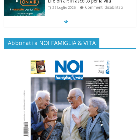
SAMARITANI 2.0: la risposta di Federvita
Emilia Romagna al suicidio assistito per
legge
Commenti disabilitati
25 Luglio 2026
Gino Soldera nominato Membro della
Abbonati a NOI FAMIGLIA & VITA
“Hall of Honor Prenatal Sciences 2026”
Commenti disabilitati
16 Luglio 2026
Carlo Casini, “giusto” perché testimone
della carità sociale
Commenti disabilitati
7 Agosto 2026
Paolo VI, un santo che canta la bellezza
della vita
Commenti disabilitati
6 Agosto 2026