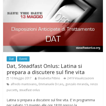
Dat
Eventi
Dat, Steadfast Onlus: Latina si
prepara a discutere sul fine vita
10 Maggio 2017
Elisabetta Pittino
2419 Visualizzazioni
,
,
,
alfredo mantovano
Emmanuele Di Leo
gonzalo miranda
renzo
,
puccetti
steadfast onlus
Latina si prepara a discutere sul fine vita. E’ in programma
per sabato 13 maggio alle ore 18:00 presso la