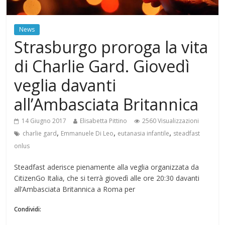
News
Strasburgo proroga la vita
di Charlie Gard. Giovedì
veglia davanti
all’Ambasciata Britannica
14 Giugno 2017
Elisabetta Pittino
2560 Visualizzazioni
,
,
,
charlie gard
Emmanuele Di Leo
eutanasia infantile
steadfast
onlus
Steadfast aderisce pienamente alla veglia organizzata da
CitizenGo Italia, che si terrà giovedì alle ore 20:30 davanti
all’Ambasciata Britannica a Roma per
Condividi: