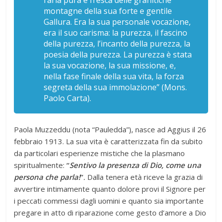
l’aria pura e fresca delle granitiche
montagne della sua forte e gentile
Gallura. Era la sua personale vocazione,
era il suo carisma: la purezza, il fascino
della purezza, l’incanto della purezza, la
poesia della purezza. La purezza è stata
la sua vocazione, la sua missione, e,
nella fase finale della sua vita, la forza
segreta della sua immolazione”
(Mons.
Paolo Carta).
Paola Muzzeddu (nota “Pauledda”), nasce ad Aggius il 26
febbraio 1913. La sua vita è caratterizzata fin da subito
da particolari esperienze mistiche che la plasmano
spiritualmente:
“
Sentivo la presenza di Dio, come una
persona che parla!
”
.
Dalla tenera età riceve la grazia di
avvertire intimamente quanto dolore provi il Signore per
i peccati commessi dagli uomini e quanto sia importante
pregare in atto di riparazione come gesto d’amore a Dio