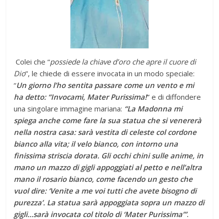
Colei che “
possiede la chiave d’oro che apre il cuore di
Dio
”, le chiede di essere invocata in un modo speciale:
“
Un giorno l’ho sentita passare come un vento e mi
ha detto: “Invocami, Mater Purissima!
”
e di diffondere
una singolare immagine mariana:
“La Madonna mi
spiega anche come fare la sua statua che si venererà
nella nostra casa: sarà vestita di celeste col cordone
bianco alla vita; il velo bianco, con intorno una
finissima striscia dorata. Gli occhi chini sulle anime, in
mano un mazzo di gigli appoggiati al petto e nell’altra
mano il rosario bianco, come facendo un gesto che
vuol dire: ‘Venite a me voi tutti che avete bisogno di
purezza’. La statua sarà appoggiata sopra un mazzo di
gigli…sarà invocata col titolo di ‘Mater Purissima’”
.