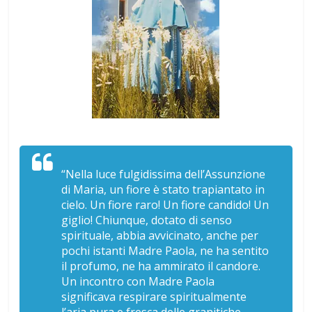
“Nella luce fulgidissima dell’Assunzione
di Maria, un fiore è stato trapiantato in
cielo. Un fiore raro! Un fiore candido! Un
giglio! Chiunque, dotato di senso
spirituale, abbia avvicinato, anche per
pochi istanti Madre Paola, ne ha sentito
il profumo, ne ha ammirato il candore.
Un incontro con Madre Paola
significava respirare spiritualmente