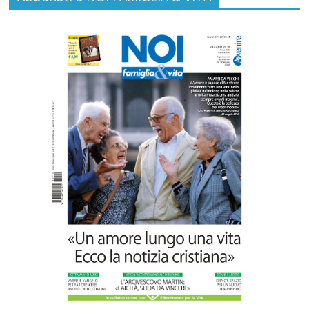
Commenti disabilitati
13 Luglio 2026
Inghilterra e Galles: la lobby
dell’eutanasia ci riprova. Ma il fronte del
“No” (medici in testa) si compatta
Commenti disabilitati
8 Luglio 2026
“Pace nel grembo è pace nel mondo”: a
Lecce il 46° Convegno Nazionale del
Movimento per la Vita
Commenti disabilitati
31 Luglio 2026