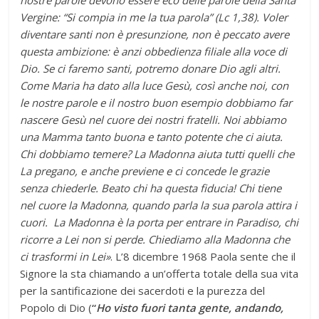
nostre parole devono essere eco delle parole della Santa
Vergine: “Si compia in me la tua parola” (Lc 1,38). Voler
diventare santi non è presunzione, non è peccato avere
questa ambizione: è anzi obbedienza filiale alla voce di
Dio. Se ci faremo santi, potremo donare Dio agli altri.
Come Maria ha dato alla luce Gesù, così anche noi, con
le nostre parole e il nostro buon esempio dobbiamo far
nascere Gesù nel cuore dei nostri fratelli.
Noi abbiamo
una Mamma tanto buona e tanto potente che ci aiuta.
Chi dobbiamo temere? La Madonna aiuta tutti quelli che
La pregano, e anche previene e ci concede le grazie
senza chiederle. Beato chi ha questa fiducia! Chi tiene
nel cuore la Madonna, quando parla la sua parola attira i
cuori. La Madonna è la porta per entrare in Paradiso, chi
ricorre a Lei non si perde. Chiediamo alla Madonna che
ci trasformi in Lei»
. L’8 dicembre 1968 Paola sente che il
Signore la sta chiamando a un’offerta totale della sua vita
per la santificazione dei sacerdoti e la purezza del
Popolo di Dio (
“
Ho visto fuori tanta gente, andando,