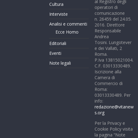
al Registro degli
Cultura
operatori di
comunicazione
Interviste
n. 26459 del 24.05.
Analisi e commenti
2016. Direttore
Responsabile
Ecce Homo
Andrea
Tosini. Lungotever
Editoriali
e dei Vallati, 2
Eventi
Roma.
P.Iva 13815021004.
Note legali
C.F. 03013330489.
Iscrizione alla
Camera di
Commercio di
Roma:
03013330489. Per
info:
redazione@vitanew
s.org
Per la Privacy e
Cookie Policy visita
la pagina “Note