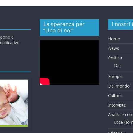
La speranza per
I nostri
“Uno di noi”
opone di
Home
omunicativo.
News
Politica
Dat
Europa
Dal mondo
Cultura
Interviste
Analisi e co
Ecce Ho