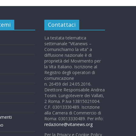
 temi
Contattaci
La testata telematica
settimanale “Vitanews –
Comunichiamo la vita” a
diffusione nazionale è di
proprietà del Movimento per
la Vita Italiano. Iscrizione al
Registro degli operatori di
comunicazione
n. 26459 del 24.05.2016.
Direttore Responsabile Andrea
Tosini. Lungotevere dei Vallati,
2 Roma. P.Iva 13815021004.
C.F. 03013330489. Iscrizione
alla Camera di Commercio di
mmenti
Roma: 03013330489. Per info:
redazione@vitanews.org
mo
Per la Privacy e Cookie Policy