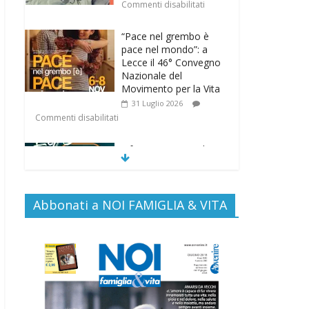
Commenti disabilitati
“Pace nel grembo è
pace nel mondo”: a
Lecce il 46° Convegno
Nazionale del
Movimento per la Vita
31 Luglio 2026
Commenti disabilitati
Life on air: in ascolto
per la vita
26 Luglio 2026
Commenti disabilitati
Abbonati a NOI FAMIGLIA & VITA
SAMARITANI 2.0: la
risposta di Federvita
Emilia Romagna al
suicidio assistito per
legge
25 Luglio 2026