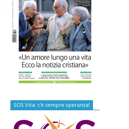
Commenti disabilitati
Gino Soldera nominato
Membro della “Hall of
Honor Prenatal
Sciences 2026”
16 Luglio 2026
Commenti disabilitati
Carlo Casini, “giusto”
perché testimone della
carità sociale
7 Agosto 2026
Commenti disabilitati
SOS Vita: c’è sempre speranza!