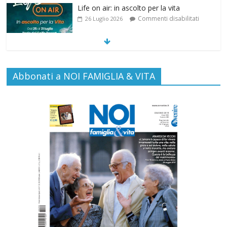
SAMARITANI 2.0: la risposta di Federvita
Emilia Romagna al suicidio assistito per
legge
Commenti disabilitati
25 Luglio 2026
Gino Soldera nominato Membro della
Abbonati a NOI FAMIGLIA & VITA
“Hall of Honor Prenatal Sciences 2026”
Commenti disabilitati
16 Luglio 2026
Carlo Casini, “giusto” perché testimone
della carità sociale
Commenti disabilitati
7 Agosto 2026
Paolo VI, un santo che canta la bellezza
della vita
Commenti disabilitati
6 Agosto 2026