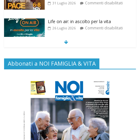
Commenti disabilitati
31 Luglio 2026
Life on air: in ascolto per la vita
Commenti disabilitati
26 Luglio 2026
SAMARITANI 2.0: la risposta di Federvita
Abbonati a NOI FAMIGLIA & VITA
Emilia Romagna al suicidio assistito per
legge
Commenti disabilitati
25 Luglio 2026
Gino Soldera nominato Membro della
“Hall of Honor Prenatal Sciences 2026”
Commenti disabilitati
16 Luglio 2026
Carlo Casini, “giusto” perché testimone
della carità sociale