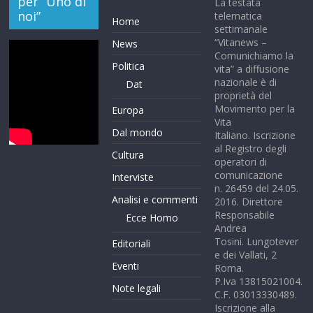
per “Uno di
La testata
noi”
telematica
Home
settimanale
“Vitanews –
News
Comunichiamo la
Politica
vita” a diffusione
nazionale è di
Dat
proprietà del
Movimento per la
Europa
Vita
Dal mondo
Italiano. Iscrizione
al Registro degli
Cultura
operatori di
comunicazione
Interviste
n. 26459 del 24.05.
Analisi e commenti
2016. Direttore
Responsabile
Ecce Homo
Andrea
Tosini. Lungotever
Editoriali
e dei Vallati, 2
Eventi
Roma.
P.Iva 13815021004.
Note legali
C.F. 03013330489.
Iscrizione alla