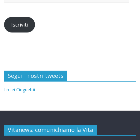
Iscriviti
Segui i nostri tweets
I miei Cinguettii
Vitanews: comunichiamo la Vita