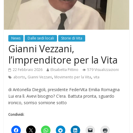
News
Dalle sedi locali
Storie di Vita
Gianni Vezzani,
l’imprenditore per la Vita
22 Febbraio 2026
Elisabetta Pittino
579 Visualizzazioni
,
,
,
aborto
Gianni Vezzani
Movimento per la Vita
vita
di Antonella Diegoli, presidente FederVita Emilia Romagna
Lui era lì. Avevi bisogno? C’era. Battuta pronta, sguardo
ironico, sorriso sornione sotto
Condividi: