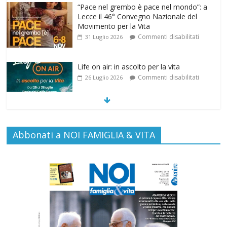
Commenti disabilitati
31 Luglio 2026
Life on air: in ascolto per la vita
Commenti disabilitati
26 Luglio 2026
SAMARITANI 2.0: la risposta di Federvita
Emilia Romagna al suicidio assistito per
legge
Commenti disabilitati
25 Luglio 2026
Abbonati a NOI FAMIGLIA & VITA
Gino Soldera nominato Membro della
“Hall of Honor Prenatal Sciences 2026”
Commenti disabilitati
16 Luglio 2026
Carlo Casini, “giusto” perché testimone
della carità sociale