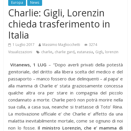
Europa
News
Charlie: Gigli, Lorenzin
chieda trasferimento in
Italia
1 Luglio 2017
Massimo Magliocchetti
3274
,
,
,
,
Visualizzazioni
charlie
charlie gard
eutanasia
Gigli
lorenzin
Vitanews, 1 LUG
– “Dopo averli privati della potestà
genitoriale, del diritto alla libera scelta del medico e del
passaporto – manco fossero due delinquenti – al papa’ e
alla mamma di Charlie e’ stata graziosamente concessa
qualche altra ora per stare in compagnia del piccolo
condannato a morte. Charlie però non potrà morire nella
sua culla, a casa sua, neanche si trattasse di Toto’ Riina.
La motivazione ufficiale e’ che Charlie e’ affetto da una
malattia inevitabilmente mortale, come se ognuno di noi
non lo fosse.
Il ministro Lorenzin, che e’ mamma di