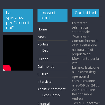
La
I nostri
Contattaci
speranza
temi
per “Uno di
La testata
noi”
telematica
Home
settimanale
“Vitanews –
News
Comunichiamo la
Politica
vita” a diffusione
nazionale è di
Dat
proprietà del
Movimento per la
Europa
Vita
Dal mondo
Italiano. Iscrizione
al Registro degli
Cultura
operatori di
comunicazione
Interviste
n. 26459 del 24.05.
Analisi e commenti
2016. Direttore
Responsabile
Ecce Homo
Andrea
Tosini. Lungotever
Editoriali