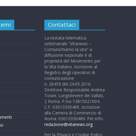
 temi
Contattaci
La testata telematica
settimanale “Vitanews –
Comunichiamo la vita” a
diffusione nazionale è di
proprietà del Movimento per
la Vita Italiano. Iscrizione al
Registro degli operatori di
comunicazione
n. 26459 del 24.05.2016.
Direttore Responsabile Andrea
Tosini. Lungotevere dei Vallati,
2 Roma. P.Iva 13815021004.
C.F. 03013330489. Iscrizione
alla Camera di Commercio di
mmenti
Roma: 03013330489. Per info:
redazione@vitanews.org
mo
Per la Privacy e Cookie Policy