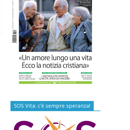
Commenti disabilitati
Gino Soldera nominato
Membro della “Hall of
Honor Prenatal
Sciences 2026”
16 Luglio 2026
Commenti disabilitati
Carlo Casini, “giusto”
perché testimone della
carità sociale
7 Agosto 2026
Commenti disabilitati
SOS Vita: c’è sempre speranza!