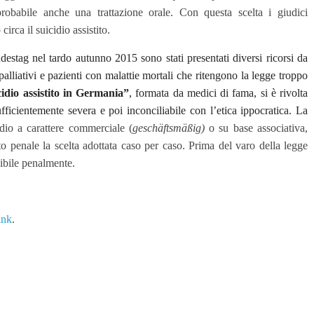
probabile anche una trattazione orale. Con questa scelta i giudici
circa il suicidio assistito.
undestag nel tardo autunno 2015
sono stati presentati diversi ricorsi da
 palliativi e pazienti con malattie mortali che ritengono la legge troppo
idio assistito in Germania”
, formata da medici di fama, si è rivolta
ficientemente severa e poi inconciliabile con l’etica ippocratica. La
idio a carattere commerciale (
geschäftsmäßig)
o su base associativa,
o penale la scelta adottata caso per caso. Prima del varo della legge
uibile penalmente.
ink
.