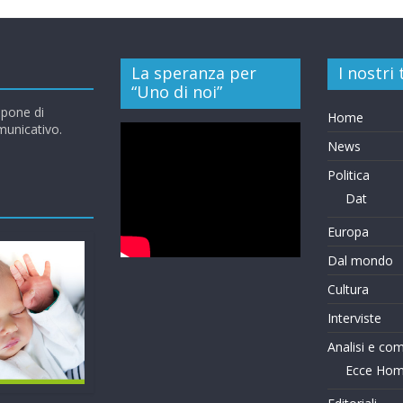
La speranza per
I nostri
“Uno di noi”
opone di
Home
omunicativo.
News
Politica
Dat
Europa
Dal mondo
Cultura
Interviste
Analisi e co
Ecce Ho