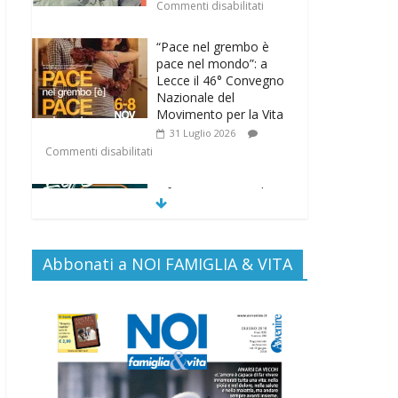
Commenti disabilitati
“Pace nel grembo è
pace nel mondo”: a
Lecce il 46° Convegno
Nazionale del
Movimento per la Vita
31 Luglio 2026
Commenti disabilitati
Life on air: in ascolto
per la vita
26 Luglio 2026
Commenti disabilitati
Abbonati a NOI FAMIGLIA & VITA
SAMARITANI 2.0: la
risposta di Federvita
Emilia Romagna al
suicidio assistito per
legge
25 Luglio 2026