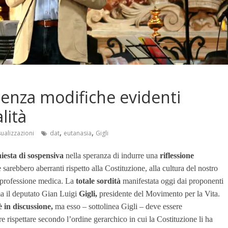
senza modifiche evidenti
lità
,
,
ualizzazioni
dat
eutanasia
Gigli
hiesta di sospensiva
nella speranza di indurre una
riflessione
 sarebbero aberranti rispetto alla Costituzione, alla cultura del nostro
 professione medica. La
totale sordità
manifestata oggi dai proponenti
ma il deputato Gian Luigi
Gigli,
presidente del Movimento per la Vita.
è in discussione,
ma esso – sottolinea Gigli – deve essere
orre rispettare secondo l’ordine gerarchico in cui la Costituzione li ha