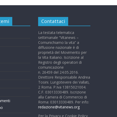
 temi
Contattaci
La testata telematica
settimanale “Vitanews –
Comunichiamo la vita” a
diffusione nazionale è di
proprietà del Movimento per
la Vita Italiano. Iscrizione al
Registro degli operatori di
comunicazione
n. 26459 del 24.05.2016.
Direttore Responsabile Andrea
Tosini. Lungotevere dei Vallati,
2 Roma. P.Iva 13815021004.
C.F. 03013330489. Iscrizione
alla Camera di Commercio di
mmenti
Roma: 03013330489. Per info:
redazione@vitanews.org
mo
Per la Privacy e Cookie Policy