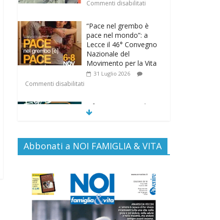
Commenti disabilitati
“Pace nel grembo è
pace nel mondo”: a
Lecce il 46° Convegno
Nazionale del
Movimento per la Vita
31 Luglio 2026
Commenti disabilitati
Life on air: in ascolto
per la vita
26 Luglio 2026
Commenti disabilitati
Abbonati a NOI FAMIGLIA & VITA
SAMARITANI 2.0: la
risposta di Federvita
Emilia Romagna al
suicidio assistito per
legge
25 Luglio 2026