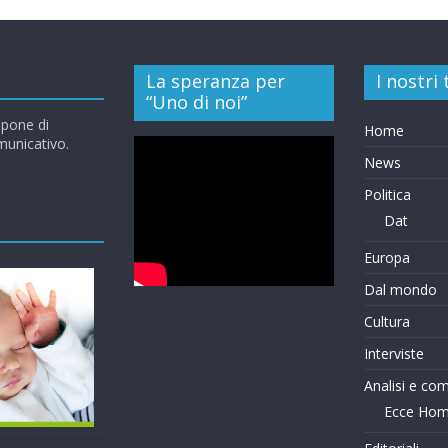
La speranza per
I nostri
“Uno di noi”
opone di
Home
omunicativo.
News
Politica
Dat
Europa
Dal mondo
Cultura
Interviste
Analisi e co
Ecce Ho