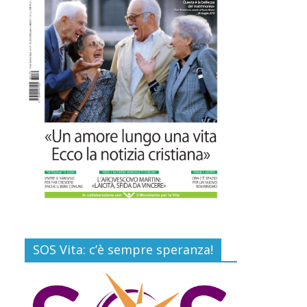
Commenti disabilitati
Gino Soldera nominato
Membro della “Hall of
Honor Prenatal
Sciences 2026”
16 Luglio 2026
Commenti disabilitati
Carlo Casini, “giusto”
perché testimone della
carità sociale
7 Agosto 2026
Commenti disabilitati
SOS Vita: c’è sempre speranza!