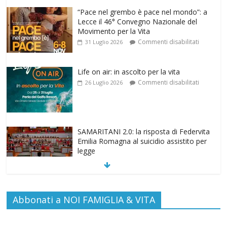
Life on air: in ascolto per la vita
Commenti disabilitati
26 Luglio 2026
SAMARITANI 2.0: la risposta di Federvita
Emilia Romagna al suicidio assistito per
legge
Commenti disabilitati
25 Luglio 2026
Gino Soldera nominato Membro della
“Hall of Honor Prenatal Sciences 2026”
Commenti disabilitati
16 Luglio 2026
EDITORIA: “LETTERE AL POPOLO
Abbonati a NOI FAMIGLIA & VITA
DELLA VITA”
Commenti disabilitati
13 Luglio 2026