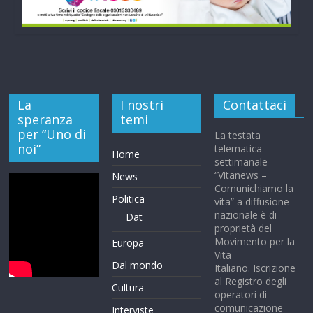
La
I nostri
Contattaci
speranza
temi
per “Uno di
La testata
noi”
telematica
Home
settimanale
“Vitanews –
News
Comunichiamo la
Politica
vita” a diffusione
nazionale è di
Dat
proprietà del
Movimento per la
Europa
Vita
Dal mondo
Italiano. Iscrizione
al Registro degli
Cultura
operatori di
comunicazione
Interviste