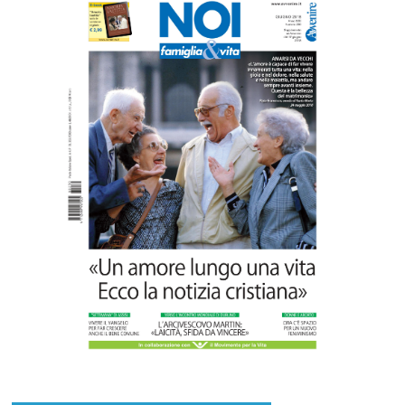
Paolo VI, un santo che canta la bellezza
della vita
Commenti disabilitati
6 Agosto 2026
“Pace nel grembo è pace nel mondo”: a
Lecce il 46° Convegno Nazionale del
Movimento per la Vita
Commenti disabilitati
31 Luglio 2026