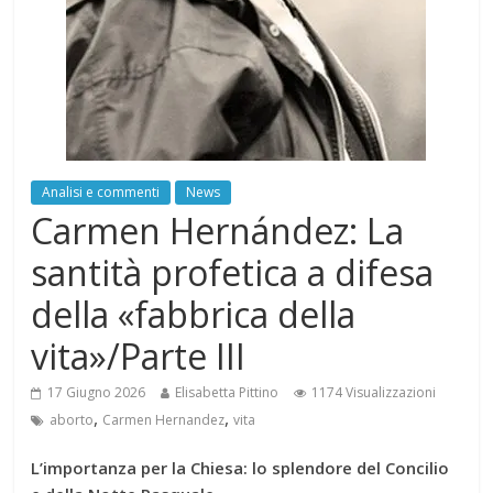
Analisi e commenti
News
Carmen Hernández: La
santità profetica a difesa
della «fabbrica della
vita»/Parte III
17 Giugno 2026
Elisabetta Pittino
1174 Visualizzazioni
,
,
aborto
Carmen Hernandez
vita
L’importanza per la Chiesa: lo splendore del Concilio