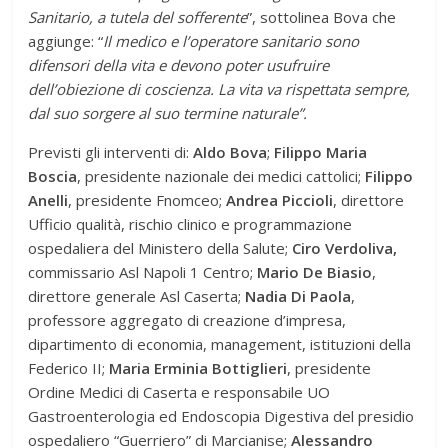
Sanitario
, a tutela del sofferente
”, sottolinea Bova che
aggiunge: “
Il medico e l’operatore sanitario sono
difensori della vita e devono poter usufruire
del
l’obiezione di coscienza. L
a vita
va rispettata
sempre,
dal suo sorgere
al suo termine naturale”.
Previsti gli interventi di:
Aldo Bova
;
Filippo Maria
Boscia
, presidente nazionale dei medici cattolici;
Filippo
Anelli
, presidente Fnomceo;
Andrea Piccioli
, direttore
Ufficio qualità, rischio clinico e programmazione
ospedaliera del Ministero della Salute;
Ciro Verdoliva,
commissario Asl Napoli 1 Centro;
Mario De Biasio
,
direttore generale Asl Caserta;
Nadia Di Paola
,
professore aggregato di creazione d’impresa,
dipartimento di economia, management, istituzioni della
Federico II;
Maria Erminia Bottiglieri
, presidente
Ordine Medici di Caserta e responsabile UO
Gastroenterologia ed Endoscopia Digestiva del presidio
ospedaliero “Guerriero” di Marcianise;
Alessandro