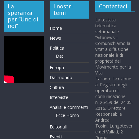
La
I nostri
Contattaci
speranza
temi
per “Uno di
La testata
noi”
telematica
Home
settimanale
“Vitanews –
News
Comunichiamo la
Politica
vita” a diffusione
nazionale è di
Dat
proprietà del
Movimento per la
Europa
Vita
Dal mondo
Italiano. Iscrizione
al Registro degli
Cultura
operatori di
comunicazione
Interviste
n. 26459 del 24.05.
Analisi e commenti
2016. Direttore
Responsabile
Ecce Homo
Andrea
Tosini. Lungotever
Editoriali
e dei Vallati, 2
Eventi
Roma.