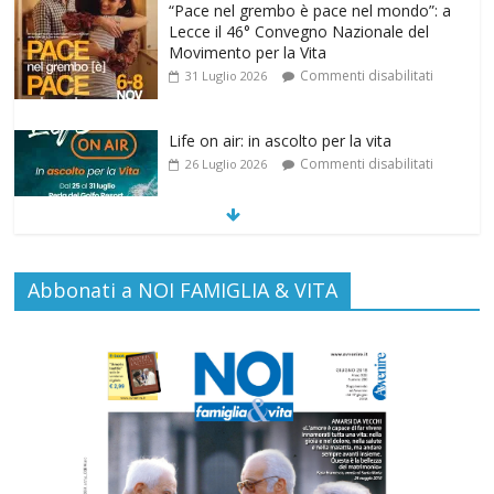
Life on air: in ascolto per la vita
Commenti disabilitati
26 Luglio 2026
SAMARITANI 2.0: la risposta di Federvita
Emilia Romagna al suicidio assistito per
legge
Commenti disabilitati
25 Luglio 2026
Gino Soldera nominato Membro della
Abbonati a NOI FAMIGLIA & VITA
“Hall of Honor Prenatal Sciences 2026”
Commenti disabilitati
16 Luglio 2026
Carlo Casini, “giusto” perché testimone
della carità sociale
Commenti disabilitati
7 Agosto 2026