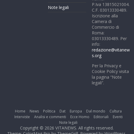
P.Iva 13815021004.
Note legali
C.F. 03013330489.
Iscrizione alla
Camera di
Commercio di
Roma:
03013330489. Per
info:
redazione@vitanew
s.org
Per la Privacy e
Cookie Policy visita
la pagina “Note
legali”.
Home
News
Politica
Dat
Europa
Dal mondo
Cultura
Interviste
Analisi e commenti
Ecce Homo
Editoriali
Eventi
Note legali
Copyright © 2026
VITANEWS
. All rights reserved.
Theme: ColorMag Pro by
ThemeGrill
. Powered by
WordPress
.