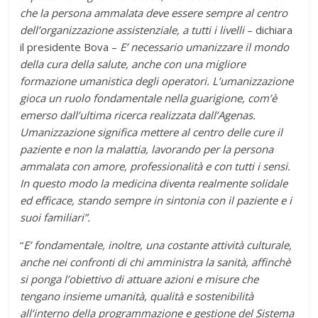
che l
a
p
ersona ammalata
deve essere sempre al centro
dell’organizzazione assistenziale
, a tutti i livelli
– dichiara
il presidente Bova –
E’ necessario umanizzare il mondo
della
cura
della salute
, anche con una migliore
formaz
ione umanistica degli operatori.
L’umanizzazione
gioca un ruolo fondamentale nella guarigione, com’è
emerso dall’ultima ricerca realizzata dall’Agenas.
Umanizzazione significa mettere al centro delle cure il
paziente e non la malattia, lavorando per la persona
ammalata con amore, professionalità e con tutti i sensi.
In questo modo la medicina diventa realmente solidale
ed efficace, stando sempre in sintonia con il paziente e i
suoi familiari”.
“
E’ fondamentale, inoltre, una costante attività culturale,
anche nei confronti di chi amministra la sanità, affinchè
si ponga l’obiettivo di attuare azioni e misure che
tengano insieme umanità
,
q
ualità e
s
ostenibilità
all’interno della
programmazione e g
estione del
Sistema